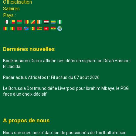
Officialisation
Salaires
Pays :
Dernières nouvelles
Boulkassoum Diarra affiche ses défis en signant au Difaâ Hassani
El Jadida
Radar actus Africafoot : Fil actus du 07 août 2026
Le Borussia Dortmund défie Liverpool pour Ibrahim Mbaye, le PSG
face à un choix décisif
A propos de nous
Nous sommes une rédaction de passionnés de football africain