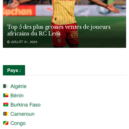
Top 5 des plus grosses ventes de joueurs
africains du RC Lens
JUILLET 31, 2026
Pays :
Algérie
Bénin
Burkina Faso
Cameroun
Congo