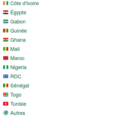
Côte d'Ivoire
Égypte
Gabon
Guinée
Ghana
Mali
Maroc
Nigeria
RDC
Sénégal
Togo
Tunisie
Autres