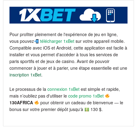
Pour profiter pleinement de l'expérience de jeu en ligne,
vous pouvez
télécharger 1xBet
sur votre appareil mobile.
Compatible avec iOS et Android, cette application est facile à
installer et vous permet d'accéder à tous les services de
paris sportifs et de jeux de casino. Avant de pouvoir
commencer à jouer et à parier, une étape essentielle est une
inscription 1xBet
.
Le processus de la
connexion 1xBet
est simple et rapide,
mais n’oubliez pas d'utiliser le
code promo 1xBet
130AFRICA
pour obtenir un cadeau de bienvenue — le
bonus sur votre premier dépôt jusqu'à
130 $.