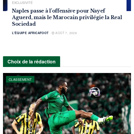
EXCLUSIVITÉ
Naples passe à l’offensive pour Nayef
Aguerd, mais le Marocain privilégie la Real
Sociedad
L'ÉQUIPE AFRICAFOOT
AOÛT 7, 2026
Choix de la rédaction
CLASSEMENT