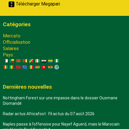
Télécharger Megapari
Catégories
Mercato
Officialisation
Salaires
Pays :
Dernières nouvelles
Nottingham Forest sur une impasse dans le dossier Ousmane
Diomandé
Radar actus Africafoot : Fil actus du 07 août 2026
Naples passe à l’offensive pour Nayef Aguerd, mais le Marocain