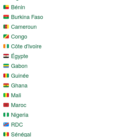
Bénin
Burkina Faso
Cameroun
Congo
Côte d'Ivoire
Égypte
Gabon
Guinée
Ghana
Mali
Maroc
Nigeria
RDC
Sénégal