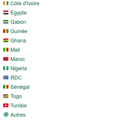
Côte d'Ivoire
Égypte
Gabon
Guinée
Ghana
Mali
Maroc
Nigeria
RDC
Sénégal
Togo
Tunisie
Autres