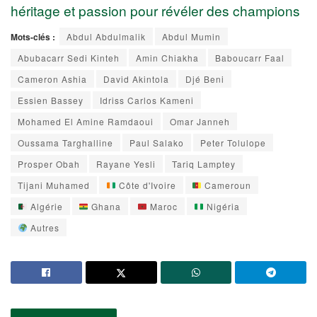
héritage et passion pour révéler des champions
Mots-clés :
Abdul Abdulmalik
Abdul Mumin
Abubacarr Sedi Kinteh
Amin Chiakha
Baboucarr Faal
Cameron Ashia
David Akintola
Djé Beni
Essien Bassey
Idriss Carlos Kameni
Mohamed El Amine Ramdaoui
Omar Janneh
Oussama Targhalline
Paul Salako
Peter Tolulope
Prosper Obah
Rayane Yesli
Tariq Lamptey
Tijani Muhamed
Côte d'Ivoire
Cameroun
Algérie
Ghana
Maroc
Nigéria
Autres