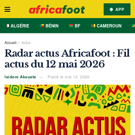
APP
ALGÉRIE
BÉNIN
BF
CAMEROUN
Accueil
Actus
Radar actus Africafoot : Fil
actus du 12 mai 2026
Isidore Akouete
Posté le mai 12, 2026