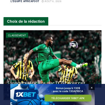
L'ÉQUIPE AFRICAFOOT
AOÛT 6, 2026
Choix de la rédaction
CLASSEMENT
5 joueurs africains que l’OM pourrait
×
prendre pour 10 M€
AOÛT 5, 2026