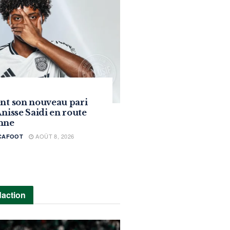
ent son nouveau pari
Anisse Saidi en route
onne
AOÛT 8, 2026
ICAFOOT
daction