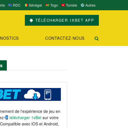
ria
RDC
Sénégal
Togo
Tunisie
Autres
TÉLÉCHARGER 1XBET APP
NOSTICS
CONTACTEZ-NOUS
ts
einement de l'expérience de jeu en
ez
télécharger 1xBet
sur votre
 Compatible avec iOS et Android,