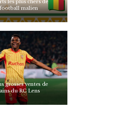
rts les plus chers de
 football malien
us grosses ventes de
cains du RC Lens