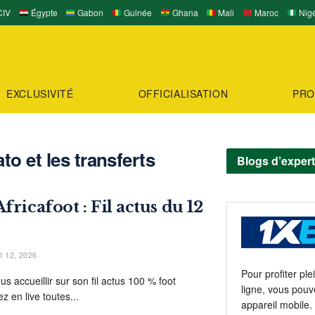
IV
Égypte
Gabon
Guinée
Ghana
Mali
Maroc
Nigé
EXCLUSIVITÉ
OFFICIALISATION
PRO
to et les transferts
Blogs d’exper
fricafoot : Fil actus du 12
 12, 2026
Pour profiter pl
ous accueillir sur son fil actus 100 % foot
ligne, vous pouv
z en live toutes...
appareil mobile.