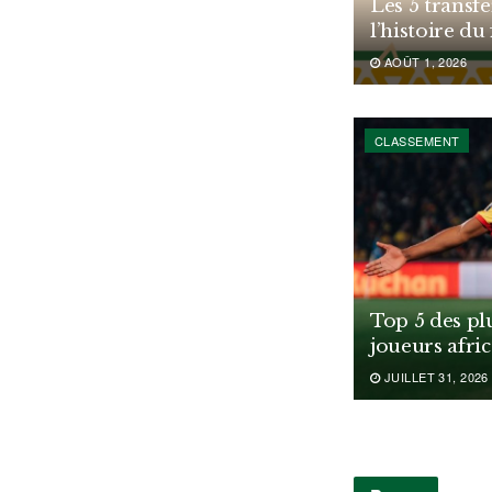
Les 5 transfe
l’histoire du
AOÛT 1, 2026
CLASSEMENT
Top 5 des pl
joueurs afri
JUILLET 31, 2026