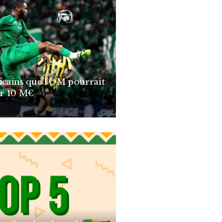
ricains que l’OM pourrait
r 10 M€