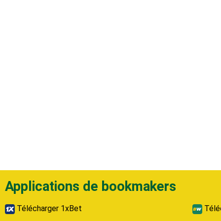
Applications de bookmakers
Télécharger 1xBet
Télé