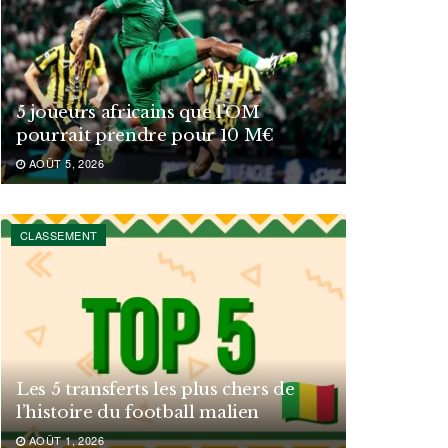
5 joueurs africains que l’OM
pourrait prendre pour 10 M€
AOÛT 5, 2026
CLASSEMENT
Les 5 transferts les plus chers de
l’histoire du football malien
AOÛT 1, 2026