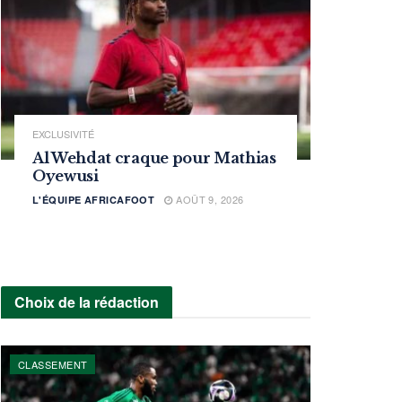
EXCLUSIVITÉ
Al Wehdat craque pour Mathias
Oyewusi
AOÛT 9, 2026
L'ÉQUIPE AFRICAFOOT
Choix de la rédaction
CLASSEMENT