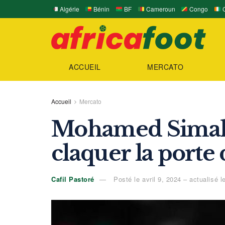
Algérie
Bénin
BF
Cameroun
Congo
C
ACCUEIL
MERCATO
Accueil
Mercato
Mohamed Simakan
claquer la porte
Cafil Pastoré
Posté le avril 9, 2024 – actualisé le