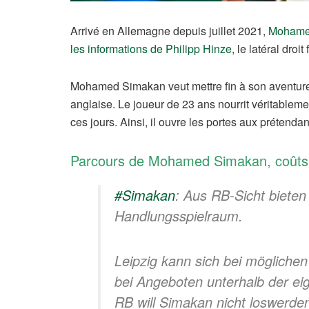
Arrivé en Allemagne depuis juillet 2021,
Mohame
les informations de Philipp Hinze
, le latéral dro
Mohamed Simakan veut mettre fin à son aventure
anglaise. Le joueur de 23 ans nourrit véritablem
ces jours. Ainsi, il ouvre les portes aux prétendan
Parcours de Mohamed Simakan, coûts de
#Simakan
: Aus RB-Sicht bieten
Handlungsspielraum.
Leipzig kann sich bei mögliche
bei Angeboten unterhalb der ei
RB will Simakan nicht loswerden