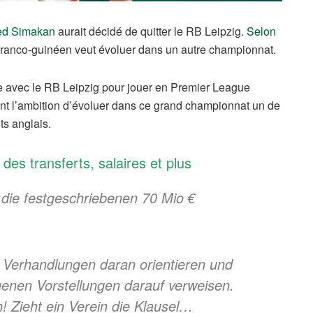
d Simakan
aurait décidé de quitter le RB Leipzig.
Selon
it franco-guinéen veut évoluer dans un autre championnat.
 avec le RB Leipzig pour jouer en Premier League
ent l’ambition d’évoluer dans ce grand championnat un de
ts anglais.
s transferts, salaires et plus
 die festgeschriebenen 70 Mio €
n Verhandlungen daran orientieren und
genen Vorstellungen darauf verweisen.
! Zieht ein Verein die Klausel…