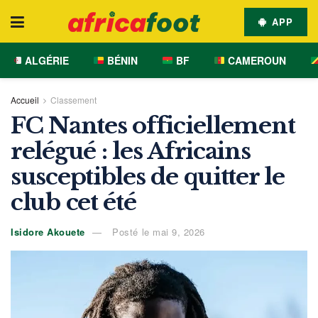
APP
ALGÉRIE
BÉNIN
BF
CAMEROUN
Accueil
Classement
FC Nantes officiellement
relégué : les Africains
susceptibles de quitter le
club cet été
Isidore Akouete
Posté le mai 9, 2026