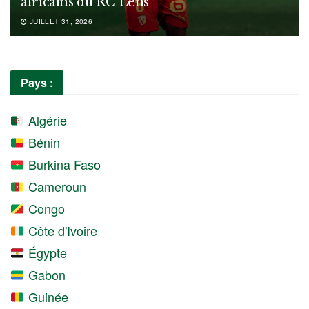
africains du RC Lens
JUILLET 31, 2026
Pays :
Algérie
Bénin
Burkina Faso
Cameroun
Congo
Côte d'Ivoire
Égypte
Gabon
Guinée