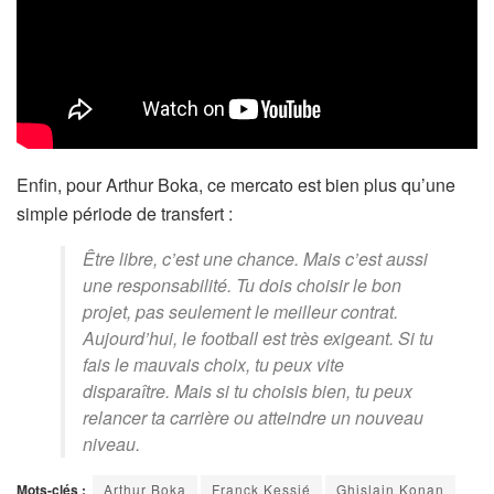
Enfin, pour Arthur Boka, ce mercato est bien plus qu’une
simple période de transfert :
Être libre, c’est une chance. Mais c’est aussi
une responsabilité. Tu dois choisir le bon
projet, pas seulement le meilleur contrat.
Aujourd’hui, le football est très exigeant. Si tu
fais le mauvais choix, tu peux vite
disparaître. Mais si tu choisis bien, tu peux
relancer ta carrière ou atteindre un nouveau
niveau.
Mots-clés :
Arthur Boka
Franck Kessié
Ghislain Konan