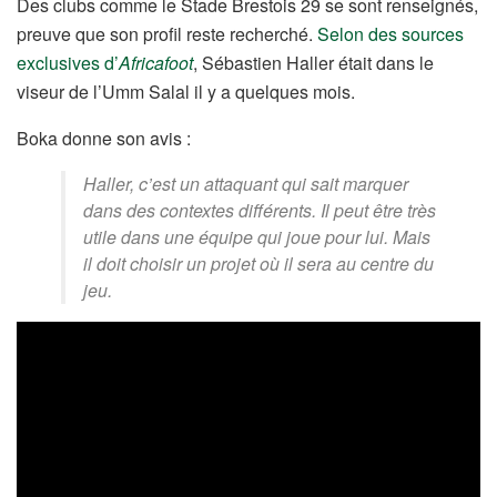
Des clubs comme le Stade Brestois 29 se sont renseignés,
preuve que son profil reste recherché.
Selon des sources
exclusives d’
Africafoot
, Sébastien Haller était dans le
viseur de l’Umm Salal il y a quelques mois.
Boka donne son avis :
Haller, c’est un attaquant qui sait marquer
dans des contextes différents. Il peut être très
utile dans une équipe qui joue pour lui. Mais
il doit choisir un projet où il sera au centre du
jeu.