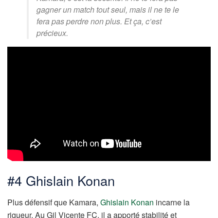
gagner un match tout seul, mais il ne te le
fera pas perdre non plus. Et ça, c’est
précieux.
#4 Ghislain Konan
Plus défensif que Kamara,
Ghislain Konan
incarne la
rigueur. Au Gil Vicente FC, il a apporté stabilité et