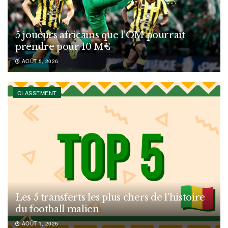
5 joueurs africains que l’OM pourrait
prendre pour 10 M€
AOÛT 5, 2026
CLASSEMENT
Les 5 transferts les plus chers de l’histoire
du football malien
AOÛT 1, 2026