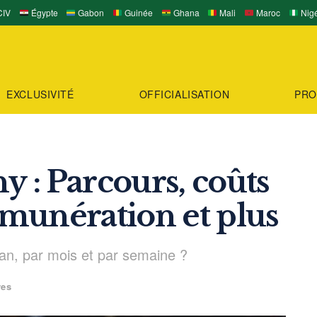
IV
Égypte
Gabon
Guinée
Ghana
Mali
Maroc
Nigé
EXCLUSIVITÉ
OFFICIALISATION
PRO
 : Parcours, coûts
rémunération et plus
n, par mois et par semaine ?
res