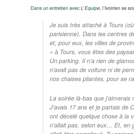
Dans un entretien avec
L
’
Equipe
,
l’Ivoirien se s
Je suis très attaché à Tours (où
parisienne). Dans les centres d
et, pour eux, les villes de provi
« à Tours, vous êtes des paysan
Un parking. Il n’a rien de glamou
n’avait pas de voiture ni de perm
nos chaises pliantes, pour se ra
La soirée là-bas que j’aimerais r
J’avais 17 ans et je partais de
ont décelé quelque chose à la v
n’allait pas, selon eux… Et, en 
allait être compliqué. Tu passes 