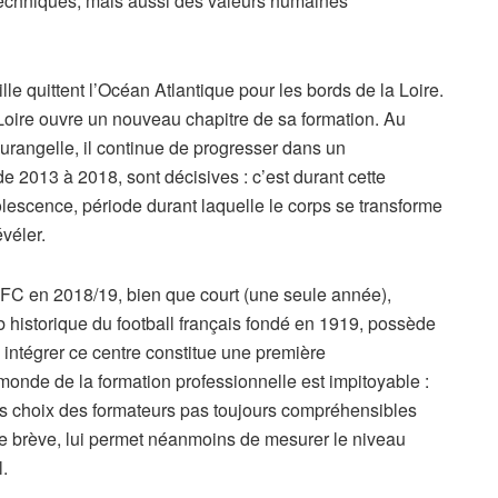
echniques, mais aussi des valeurs humaines
le quittent l’Océan Atlantique pour les bords de la Loire.
oire ouvre un nouveau chapitre de sa formation. Au
urangelle, il continue de progresser dans un
e 2013 à 2018, sont décisives : c’est durant cette
lescence, période durant laquelle le corps se transforme
véler.
 FC en 2018/19, bien que court (une seule année),
b historique du football français fondé en 1919, possède
 intégrer ce centre constitue une première
onde de la formation professionnelle est impitoyable :
 les choix des formateurs pas toujours compréhensibles
e brève, lui permet néanmoins de mesurer le niveau
l.