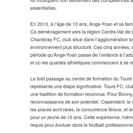
lui inculquent non seulement des compétences t
essentielles.
En 2013, à l’âge de 10 ans, Ange-Yoan et sa famil
Ce déménagement vers la région Centre-Val de L
Chambray FC, club situé dans l’agglomération to
environnement plus structuré. Ces cinq années, d
période qu’Ange-Yoan passe de l’enfance à l’ado
et où les qualités athlétiques commencent à se ré
Le bref passage au centre de formation du Tours
représente une étape significative. Tours FC, clu
une tradition de formation reconnue. Pour Bonny,
reconnaissance de son potentiel. Cependant, le m
les places sont rares, la concurrence féroce, et
pour un jeune de 15 ans. Cette expérience, mêm
requis pour évoluer dans le football professionne