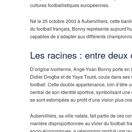
cultures footballistiques européennes.
Né le 25 octobre 2003 à Aubervilliers, cette banli
du football français, Bonny représente aujourd’h
capables de s’adapter aux différents championnat
Les racines : entre deux 
D’origine ivoirienne, Ange-Yoan Bonny porte en lui
Didier Drogba et de Yaya Touré, coule dans ses v
football. Cette double appartenance, loin d’êtr
central de son identité sportive, symbolisant une
se sont estompées au profit d’une vision plus cos
Aubervilliers, sa ville natale, fait partie de ces
manière disproportionnée au vivier du football fra
socio-économiques, a néanmoins produit une qua