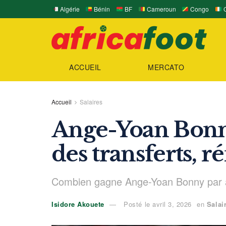
Algérie
Bénin
BF
Cameroun
Congo
C
ACCUEIL
MERCATO
Accueil
Salaires
Ange-Yoan Bonny
des transferts, 
Combien gagne Ange-Yoan Bonny par a
Isidore Akouete
Posté le avril 3, 2026
en
Salai