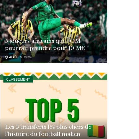
5 joueurs africains que l’OM
pourrait prendre pour 10 M€
AOÛT 5, 2026
CLASSEMENT
Les 5 transferts les plus chers de
l’histoire du football malien