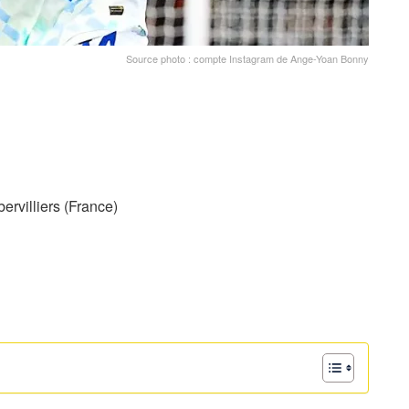
Source photo : compte Instagram de Ange-Yoan Bonny
rvilliers (France)