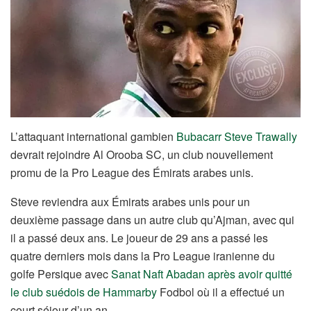
L’attaquant international gambien
Bubacarr Steve Trawally
devrait rejoindre Al Orooba SC, un club nouvellement
promu de la Pro League des Émirats arabes unis.
Steve reviendra aux Émirats arabes unis pour un
deuxième passage dans un autre club qu’Ajman, avec qui
il a passé deux ans. Le joueur de 29 ans a passé les
quatre derniers mois dans la Pro League iranienne du
golfe Persique avec
Sanat Naft Abadan après avoir quitté
le club suédois de Hammarby
Fodbol où il a effectué un
court séjour d’un an.