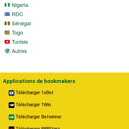
Nigeria
RDC
Sénégal
Togo
Tunisie
Autres
Applications de bookmakers
Télécharger 1xBet
Télécharger 1Win
Télécharger Betwinner
Télécharger 888Starz