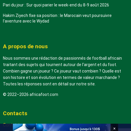
Pari du jour : Sur quoi parier le week-end du 8-9 août 2026
Hakim Ziyech fixe sa position : le Marocain veut poursuivre
l’aventure avec le Wydad
A propos de nous
Nous sommes une rédaction de passionnés de football africain
traitant des sujets qui tournent autour de l’argent et du foot.
Combien gagne un joueur ? Ce joueur vaut combien ? Quelle est
son histoire et son évolution en termes de valeur marchande ?
Toutes les réponses sont en détail sur notre site.
© 2022–2026 africafoot.com
Contacts
Contactez-nous
×