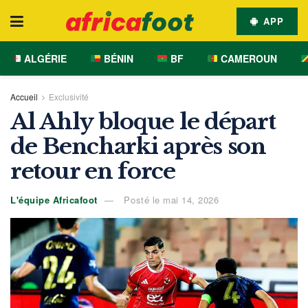
APP
ALGÉRIE
BÉNIN
BF
CAMEROUN
Accueil
Exclusivité
Al Ahly bloque le départ
de Bencharki après son
retour en force
L'équipe Africafoot
Posté le mai 14, 2026