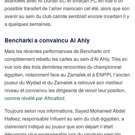
avancées avec Al Duhail SC et Sharjah FC en vue d’un
possible transfert de l’ailier marocain cet été, alors que son
avenir au sein du club cairote semblait encore incertain il y
a quelques semaines.
Bencharki a convaincu Al Ahly
Mais les récentes performances de Bencharki ont
complètement rebattu les cartes au sein d’Al Ahly. Très en
vue lors des trois dernières rencontres du championnat
égyptien, notamment face au Zamalek et à ENPPI, l’ancien
joueur du Wydad et du Zamalek a retrouvé son meilleur
niveau et convaincu les dirigeants de revoir leur position,
comme révélé par
Africafoot
.
Toujours selon nos informations, Sayed Mohamed Abdel
Hafeez, responsable influent au sein du club égyptien, a
clairement indiqué au joueur que son départ n’était
désormais plus envisageable lors du prochain mercato,