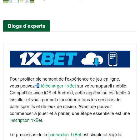
Blogs d’experts
Pour profiter pleinement de l'expérience de jeu en ligne,
vous pouvez
télécharger 1xBet
sur votre appareil mobile.
Compatible avec iOS et Android, cette application est facile à
installer et vous permet d'accéder à tous les services de
paris sportifs et de jeux de casino. Avant de pouvoir
commencer à jouer et à parier, une étape essentielle est une
inscription 1xBet
.
Le processus de la
connexion 1xBet
est simple et rapide,