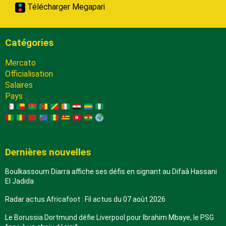
Télécharger Megapari
Catégories
Mercato
Officialisation
Salaires
Pays :
Dernières nouvelles
Boulkassoum Diarra affiche ses défis en signant au Difaâ Hassani
El Jadida
Radar actus Africafoot : Fil actus du 07 août 2026
Le Borussia Dortmund défie Liverpool pour Ibrahim Mbaye, le PSG