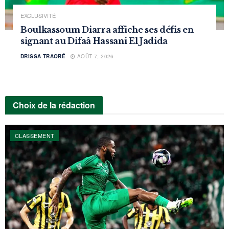
EXCLUSIVITÉ
Boulkassoum Diarra affiche ses défis en
signant au Difaâ Hassani El Jadida
DRISSA TRAORÉ
AOÛT 7, 2026
Choix de la rédaction
CLASSEMENT