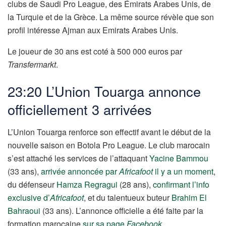
clubs de Saudi Pro League, des Émirats Arabes Unis, de
la Turquie et de la Grèce. La même source révèle que son
profil intéresse Ajman aux Emirats Arabes Unis.
Le joueur de 30 ans est coté à 500 000 euros par
Transfermarkt
.
23:20 L’Union Touarga annonce
officiellement 3 arrivées
L’Union Touarga renforce son effectif avant le début de la
nouvelle saison en Botola Pro League. Le club marocain
s’est attaché les services de l’attaquant
Yacine Bammou
(33 ans),
arrivée annoncée par
Africafoot
il y a un moment
,
du défenseur
Hamza Regragui
(28 ans),
confirmant l’info
exclusive d’
Africafoot
, et du talentueux buteur
Brahim El
Bahraoui
(33 ans). L’annonce officielle a été faite par la
formation marocaine
sur sa page
Facebook
.