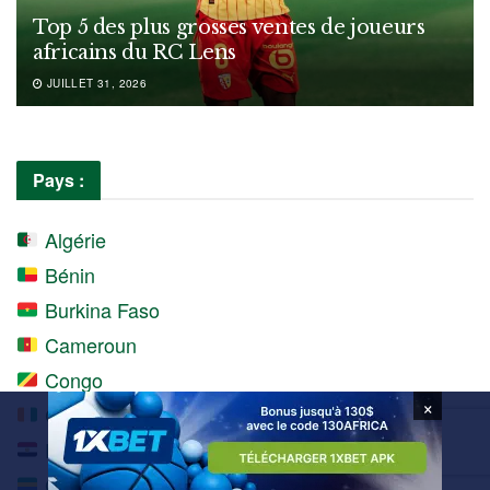
Top 5 des plus grosses ventes de joueurs
africains du RC Lens
JUILLET 31, 2026
Pays :
Algérie
Bénin
Burkina Faso
Cameroun
Congo
×
Côte d'Ivoire
Égypte
Gabon