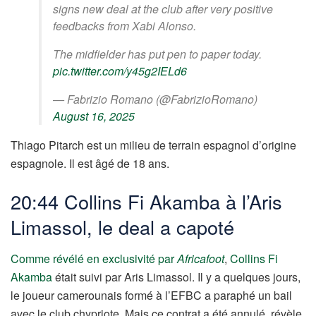
signs new deal at the club after very positive
feedbacks from Xabi Alonso.
The midfielder has put pen to paper today.
pic.twitter.com/y45g2IELd6
— Fabrizio Romano (@FabrizioRomano)
August 16, 2025
Thiago Pitarch est un milieu de terrain espagnol d’origine
espagnole. Il est âgé de 18 ans.
20:44 Collins Fi Akamba à l’Aris
Limassol, le deal a capoté
Comme révélé en exclusivité par
Africafoot
,
Collins Fi
Akamba
était suivi par Aris Limassol. Il y a quelques jours,
le joueur camerounais formé à l’EFBC a paraphé un bail
avec le club chypriote. Mais ce contrat a été annulé, révèle