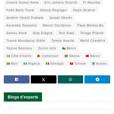
Cheick Oumar Keïta
Eric Johana Omondi
Fi Akamba
Fodé Ballo-Touré
Hamza Regragui
Haym Ibrahim
Ibrahim Yalatif Diabate
Ismaël Gharbi
Karamba Gassama
Marcel Dandjinou
Pape Meïssa Ba
Samou Koné
Sidy Diagne
Telli Siwe
Thiago Pitarch
Traoré Aboubacar Sidiki
Tyrese Asante
Walid Cheddira
Yacine Bammou
Zorom Aziz
Bénin
Côte d'Ivoire
Cameroun
Ghana
Maroc
Mali
Nigéria
Sénégal
Tunisie
Autres
Blogs d’experts