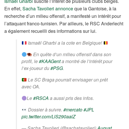
Ismaël Gharbi
suscite l’intérêt de plusieurs clubs belges.
En effet,
Sacha Tavolieri annonce
que la Gantoise, à la
recherche d’un milieu offensif, a manifesté un intérêt pour
l’attaquant franco-tunisien. Par ailleurs, le RSC Anderlecht
a également recueilli des informations sur lui.
Ismaël Gharbi a la cote en Belgique!
En quête d’un milieu offensif dans son
profil, le
#KAAGent
a montré de l’intérêt pour
l’ex-joueur du
#PSG
.
Le SC Braga pourrait envisager un prêt
avec OA.
Le
#RSCA
a aussi pris des infos.
Dossier à suivre.
#mercato
#JPL
pic.twitter.com/LlS290aalZ
— Sacha Tavolieri (@sachatavolieri)
August