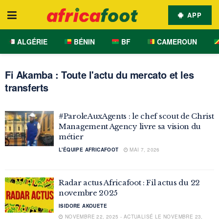
APP
ALGÉRIE
BÉNIN
BF
CAMEROUN
Fi Akamba : Toute l'actu du mercato et les
transferts
#ParoleAuxAgents : le chef scout de Christ
Management Agency livre sa vision du
métier
L'ÉQUIPE AFRICAFOOT
MAI 7, 2026
Radar actus Africafoot : Fil actus du 22
novembre 2025
ISIDORE AKOUETE
NOVEMBRE 22, 2025 - ACTUALISÉ LE NOVEMBRE 23,