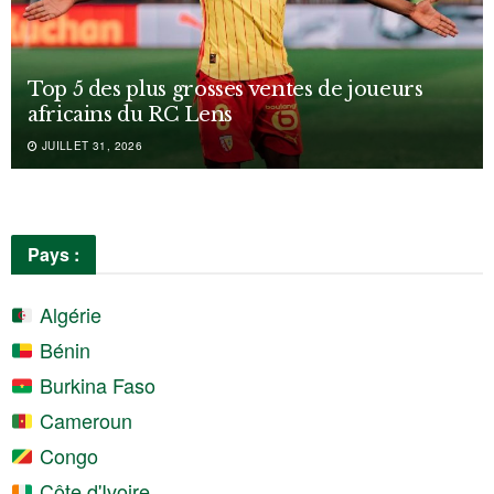
Top 5 des plus grosses ventes de joueurs
africains du RC Lens
JUILLET 31, 2026
Pays :
Algérie
Bénin
Burkina Faso
Cameroun
Congo
Côte d'Ivoire