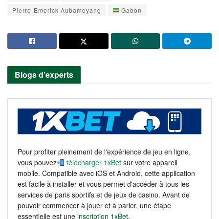
Pierre-Emerick Aubameyang
Gabon
Blogs d’experts
Pour profiter pleinement de l'expérience de jeu en ligne,
vous pouvez
télécharger 1xBet
sur votre appareil
mobile. Compatible avec iOS et Android, cette application
est facile à installer et vous permet d'accéder à tous les
services de paris sportifs et de jeux de casino. Avant de
pouvoir commencer à jouer et à parier, une étape
essentielle est une
inscription 1xBet
.