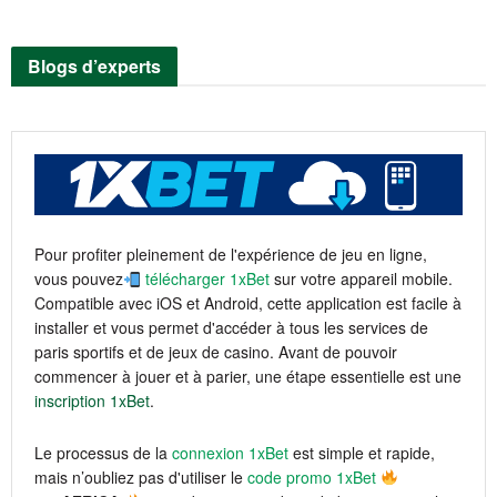
Blogs d’experts
Pour profiter pleinement de l'expérience de jeu en ligne,
vous pouvez
télécharger 1xBet
sur votre appareil mobile.
Compatible avec iOS et Android, cette application est facile à
installer et vous permet d'accéder à tous les services de
paris sportifs et de jeux de casino. Avant de pouvoir
commencer à jouer et à parier, une étape essentielle est une
inscription 1xBet
.
Le processus de la
connexion 1xBet
est simple et rapide,
mais n’oubliez pas d'utiliser le
code promo 1xBet