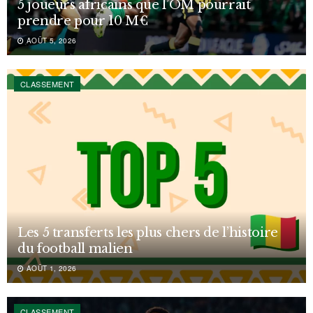
5 joueurs africains que l’OM pourrait
prendre pour 10 M€
AOÛT 5, 2026
CLASSEMENT
Les 5 transferts les plus chers de l’histoire
du football malien
AOÛT 1, 2026
CLASSEMENT