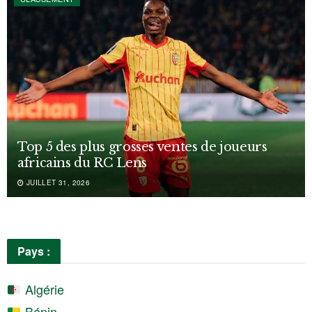
Top 5 des plus grosses ventes de joueurs
africains du RC Lens
JUILLET 31, 2026
Pays :
Algérie
Bénin