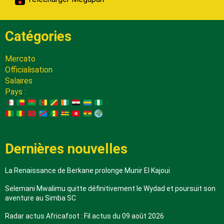
Catégories
Mercato
Officialisation
Salaires
Pays :
Dernières nouvelles
La Renaissance de Berkane prolonge Munir El Kajoui
Selemani Mwalimu quitte définitivement le Wydad et poursuit son
aventure au Simba SC
Radar actus Africafoot : Fil actus du 09 août 2026