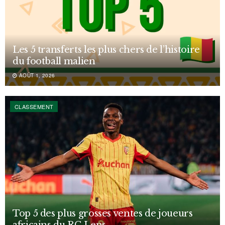
Les 5 transferts les plus chers de l’histoire
du football malien
AOÛT 1, 2026
CLASSEMENT
Top 5 des plus grosses ventes de joueurs
africains du RC Lens