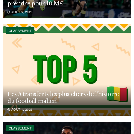
prendre pour 10 M€
AOÛT 5, 2026
CLASSEMENT
Les 5 transferts les plus chers de l’histoire
du football malien
AOÛT 1, 2026
CLASSEMENT