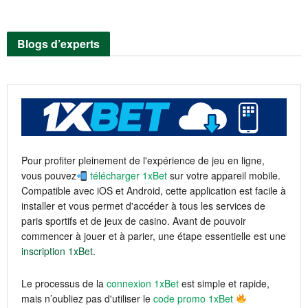
Blogs d’experts
Pour profiter pleinement de l'expérience de jeu en ligne,
vous pouvez
télécharger 1xBet
sur votre appareil mobile.
Compatible avec iOS et Android, cette application est facile à
installer et vous permet d'accéder à tous les services de
paris sportifs et de jeux de casino. Avant de pouvoir
commencer à jouer et à parier, une étape essentielle est une
inscription 1xBet
.
Le processus de la
connexion 1xBet
est simple et rapide,
mais n’oubliez pas d'utiliser le
code promo 1xBet