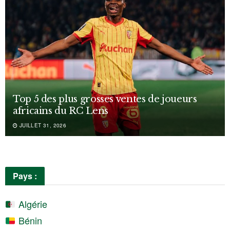
Top 5 des plus grosses ventes de joueurs
africains du RC Lens
JUILLET 31, 2026
Pays :
Algérie
Bénin