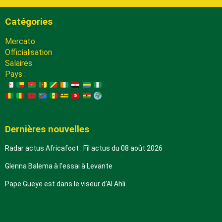
Catégories
Mercato
Officialisation
Salaires
Pays :
Dernières nouvelles
Radar actus Africafoot : Fil actus du 08 août 2026
Glenna Balema à l’essai à Levante
Pape Gueye est dans le viseur d’Al Ahli