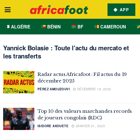
APP
ALGÉRIE
BÉNIN
BF
CAMEROUN
Yannick Bolasie : Toute l'actu du mercato et
les transferts
Radar actus Africafoot : Fil actus du 19
décembre 2025
PÉREZ AMOUZOUVI
DÉCEMBRE 19, 2025
Top 10 des valeurs marchandes records
de joueurs congolais (RDC)
ISIDORE AKOUETE
JANVIER 21, 2025