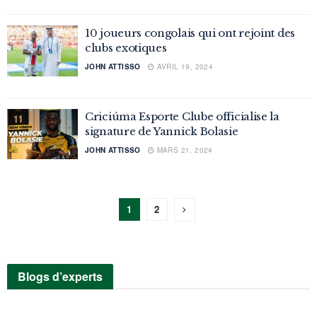
10 joueurs congolais qui ont rejoint des
clubs exotiques
JOHN ATTISSO
AVRIL 19, 2024
Criciúma Esporte Clube officialise la
signature de Yannick Bolasie
JOHN ATTISSO
MARS 21, 2024
1
2
Blogs d’experts