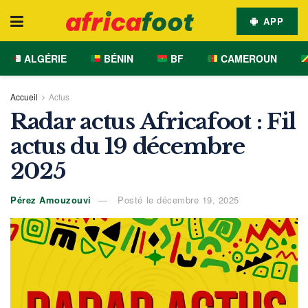
APP
ALGÉRIE
BÉNIN
BF
CAMEROUN
Accueil
Actus
Radar actus Africafoot : Fil
actus du 19 décembre
2025
Pérez Amouzouvi
Posté le décembre 19, 2025