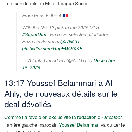
faire ses débuts en Major League Soccer.
From Paris to the A
With the No. 12 pick in the 2026 MLS
#SuperDraft
, we have selected midfielder
Enzo Dovlo out of
@UNCG
.
pic.twitter.com/RepEWlS0KE
— Atlanta United FC (@ATLUTD)
December
18, 2025
13:17 Youssef Belammari à Al
Ahly, de nouveaux détails sur le
deal dévoilés
Comme l’a révélé en exclusivité la rédaction d’
Africafoot
,
l’arrière gauche marocain
Youssef Belammari
va quitter le