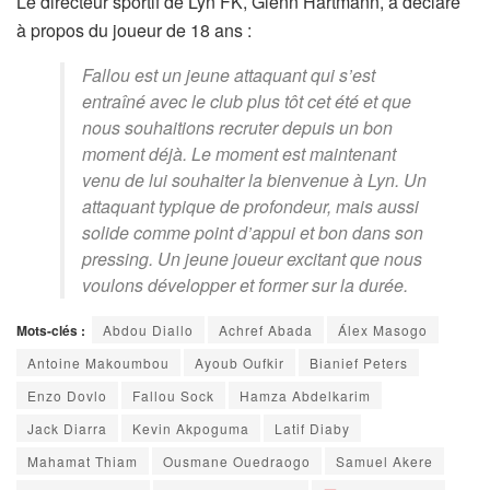
Le directeur sportif de Lyn FK, Glenn Hartmann, a déclaré
à propos du joueur de 18 ans :
Fallou est un jeune attaquant qui s’est
entraîné avec le club plus tôt cet été et que
nous souhaitions recruter depuis un bon
moment déjà. Le moment est maintenant
venu de lui souhaiter la bienvenue à Lyn. Un
attaquant typique de profondeur, mais aussi
solide comme point d’appui et bon dans son
pressing. Un jeune joueur excitant que nous
voulons développer et former sur la durée.
Mots-clés :
Abdou Diallo
Achref Abada
Álex Masogo
Antoine Makoumbou
Ayoub Oufkir
Bianief Peters
Enzo Dovlo
Fallou Sock
Hamza Abdelkarim
Jack Diarra
Kevin Akpoguma
Latif Diaby
Mahamat Thiam
Ousmane Ouedraogo
Samuel Akere