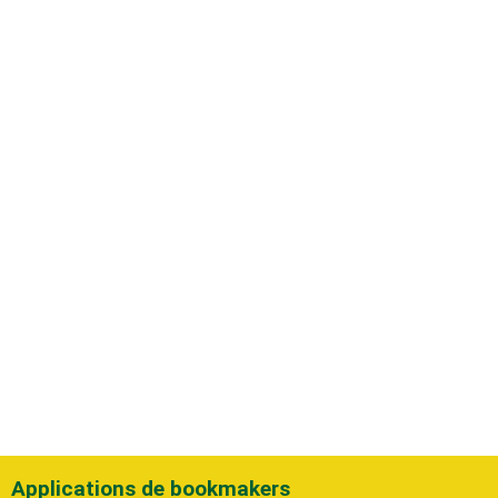
Applications de bookmakers