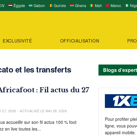
IV
Égypte
Gabon
Guinée
Ghana
Mali
Maroc
Nigé
EXCLUSIVITÉ
OFFICIALISATION
PRO
ato et les transferts
Blogs d’exper
fricafoot : Fil actus du 27
 27, 2026 - ACTUALISÉ LE MAI 29, 2026
Pour profiter pl
ous accueillir sur son fil actus 100 % foot
ligne, vous pouv
z en live toutes les...
appareil mobile.