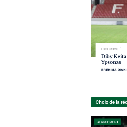
EXCLUSIVITÉ
Diby Keita
Ypsonas
BRÉHIMA DIAKI
Choix de la ré
CLASSEMENT