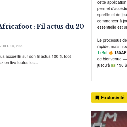
cette application 
permet d'accéder
sportifs et de j
commencer à jou
fricafoot : Fil actus du 20
essentielle est 
Le processus de
RIER 20, 2026
rapide, mais n’ou
1xBet
130AF
ous accueillir sur son fil actus 100 % foot
de bienvenue — 
z en live toutes les...
jusqu'à
130 $
Exclusivité