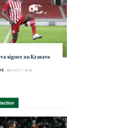
 va signer au Krasava
AOÛT 7, 2026
TÉ
daction