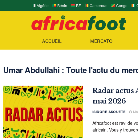
Algérie
Bénin
BF
Cameroun
Congo
C
ACCUEIL
MERCATO
Umar Abdullahi : Toute l'actu du merc
Radar actus A
mai 2026
MAI
ISIDORE AKOUETE
Africafoot est ravi de v
africain. Vous y trouvere