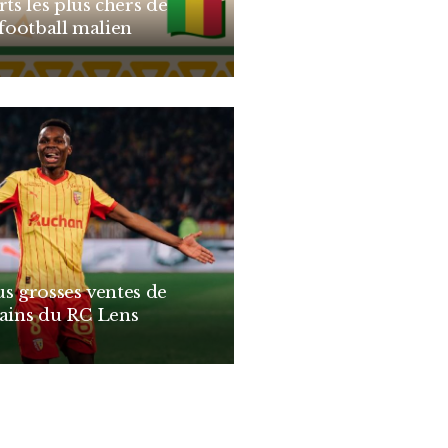
rts les plus chers de
 football malien
us grosses ventes de
cains du RC Lens