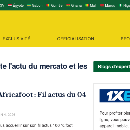
IV
Égypte
Gabon
Guinée
Ghana
Mali
Maroc
Nigé
EXCLUSIVITÉ
OFFICIALISATION
PRO
 l'actu du mercato et les
Blogs d’exper
fricafoot : Fil actus du 04
Pour profiter pl
N 4, 2026
ligne, vous pouv
ous accueillir sur son fil actus 100 % foot
appareil mobile.