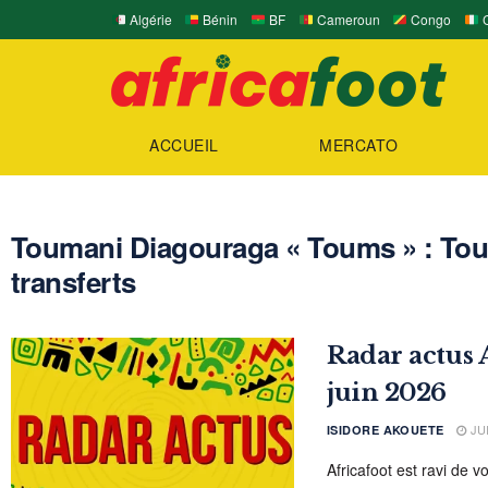
Algérie
Bénin
BF
Cameroun
Congo
C
ACCUEIL
MERCATO
Toumani Diagouraga « Toums » : Toute
transferts
Radar actus A
juin 2026
JUI
ISIDORE AKOUETE
Africafoot est ravi de v