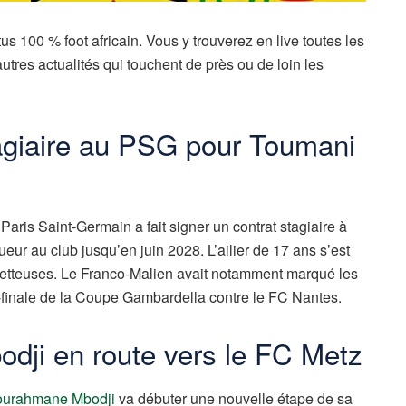
ctus 100 % foot africain. Vous y trouverez en live toutes les
 autres actualités qui touchent de près ou de loin les
tagiaire au PSG pour Toumani
e Paris Saint-Germain a fait signer un contrat stagiaire à
joueur au club jusqu’en juin 2028. L’ailier de 17 ans s’est
etteuses. Le Franco-Malien avait notamment marqué les
emi-finale de la Coupe Gambardella contre le FC Nantes.
ji en route vers le FC Metz
urahmane Mbodji
va débuter une nouvelle étape de sa