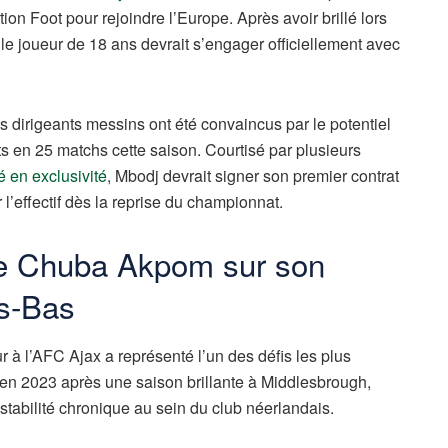
ion Foot pour rejoindre l’Europe. Après avoir brillé lors
e joueur de 18 ans devrait s’engager officiellement avec
es dirigeants messins ont été convaincus par le potentiel
ts en 25 matchs cette saison. Courtisé par plusieurs
 en exclusivité
, Mbodj devrait signer son premier contrat
 l’effectif dès la reprise du championnat.
de Chuba Akpom sur son
ys-Bas
à l’AFC Ajax a représenté l’un des défis les plus
 en 2023 après une saison brillante à Middlesbrough,
nstabilité chronique au sein du club néerlandais.