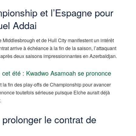
pionship et l’Espagne pour
uel Addai
 Middlesbrough et de Hull City manifestent un intérêt
trat arrive à échéance à la fin de la saison, l’attaquant
nt après deux saisons impressionnantes en Azerbaïdjan.
at cet été : Kwadwo Asamoah se prononce
t la fin des play-offs de Championship pour avancer
nnonce toutefois sérieuse puisque Elche aurait déjà
r.
prolonger le contrat de