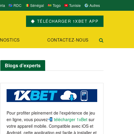
ria
RDC
Sénégal
Togo
Tunisie
Autres
TÉLÉCHARGER 1XBET APP
NOSTICS
CONTACTEZ-NOUS
Blogs d’experts
Pour profiter pleinement de l'expérience de jeu
en ligne, vous pouvez
télécharger 1xBet
sur
votre appareil mobile. Compatible avec iOS et
Android, cette application est facile à installer et