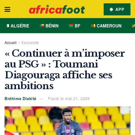
APP
ALGÉRIE
BÉNIN
BF
CAMEROUN
Accueil
Exclusivité
« Continuer à m’imposer
au PSG » : Toumani
Diagouraga affiche ses
ambitions
Bréhima Diakité
Posté le mai 21, 2026