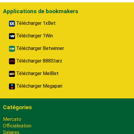
Applications de bookmakers
Télécharger 1xBet
Télécharger 1Win
Télécharger Betwinner
Télécharger 888Starz
Télécharger MelBet
Télécharger Megapari
Catégories
Mercato
Officialisation
Salaires