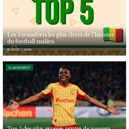
Les 5 transferts les plus chers de l’histoire
du football malien
AOÛT 1, 2026
CLASSEMENT
Top 5 des plus grosses ventes de joueurs