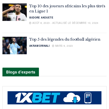
Top 10 des joueurs africains les plus titrés
en Ligue 1
ISIDORE AKOUETE
AOÛT 8, 2023 - ACTUALISÉ LE DÉCEMBRE 10, 2024
Top 5 des légendes du football algérien
AKRAM DRINALI
MARS 9, 2023
Blogs d’experts