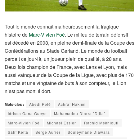
Tout le monde connaît malheureusement la tragique
histoire de
Marc-Vivien Foé
. Le milieu de terrain défensif
est décédé en 2003, en pleine demi-finale de la Coupe des
Confédérations au Stade Gerland. Le monde du football
perdait ce jour-là, un joueur plein de qualité, à 28 ans.
Deux fois champion de France, avec Lens et Lyon, mais
aussi vainqueur de la Coupe de la Ligue, avec plus de 170
matchs et une vingtaine de buts à son compteur, le Lion
n’est pas mort, il dort.
Mots-clés :
Abedi Pelé
Achraf Hakimi
Idrissa Gana Gueye
Mahamadou Diarra "Djila"
Marc-Vivien Foé
Michael Essien
Rachid Mekhloufi
Salif Keïta
Serge Aurier
Souleymane Diawara