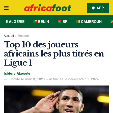
APP
ALGÉRIE
BÉNIN
BF
CAMEROUN
Accueil
Records
Top 10 des joueurs
africains les plus titrés en
Ligue 1
Isidore Akouete
Posté le août 8, 2023 – actualisé le décembre 10, 2024