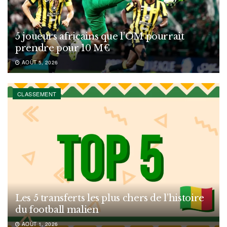
5 joueurs africains que l’OM pourrait
prendre pour 10 M€
AOÛT 5, 2026
CLASSEMENT
Les 5 transferts les plus chers de l’histoire
du football malien
AOÛT 1, 2026