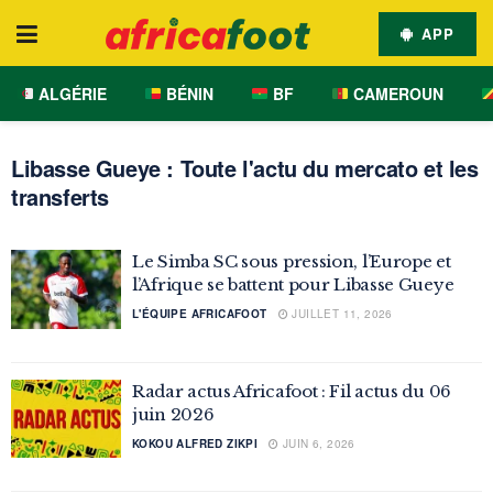
APP
ALGÉRIE
BÉNIN
BF
CAMEROUN
Libasse Gueye : Toute l'actu du mercato et les
transferts
Le Simba SC sous pression, l’Europe et
l’Afrique se battent pour Libasse Gueye
L'ÉQUIPE AFRICAFOOT
JUILLET 11, 2026
Radar actus Africafoot : Fil actus du 06
juin 2026
KOKOU ALFRED ZIKPI
JUIN 6, 2026