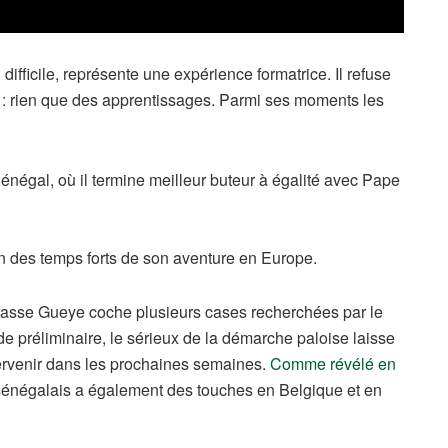
fficile, représente une expérience formatrice. Il refuse
l : rien que des apprentissages. Parmi ses moments les
négal, où il termine meilleur buteur à égalité avec Pape
n des temps forts de son aventure en Europe.
 Libasse Gueye coche plusieurs cases recherchées par le
e préliminaire, le sérieux de la démarche paloise laisse
ervenir dans les prochaines semaines.
Comme révélé en
er sénégalais a également des touches en Belgique et en