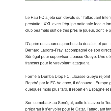
Le Pau FC a jeté son dévolu sur l’attaquant inte
prestation XXL avec l’équipe nationale locale lo
club béarnais suit de très près le joueur, dont le p
D’après des sources proches du dossier, et par l
Bernard Laporte-Fray, accompagné de son direct
Sénégal pour superviser Libasse Gueye. Une déma
français pour le virevoltant attaquant.
Formé à Demba Diop FC, Libasse Gueye rejoint D
Repéré par le FC Valence, il découvre l’Europe 
quelques mois plus tard, il repart en Espagne e
Son comeback au Sénégal, cette fois avec le Teung
préparait à s’envoler pour le Qatar, l’attaquant f