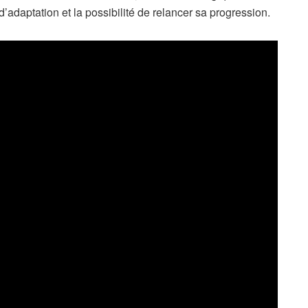
’adaptation et la possibilité de relancer sa progression.