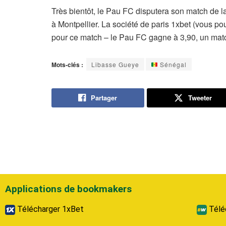
Très bientôt, le Pau FC disputera son match de 
à Montpellier. La société de paris 1xbet (vous p
pour ce match – le Pau FC gagne à 3,90, un match
Mots-clés :
Libasse Gueye
Sénégal
Partager
Tweeter
Applications de bookmakers
Télécharger 1xBet
Télé