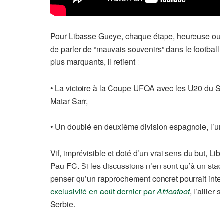
Pour Libasse Gueye, chaque étape, heureuse ou di
de parler de “mauvais souvenirs” dans le footbal
plus marquants, il retient :
• La victoire à la Coupe UFOA avec les U20 du Sé
Matar Sarr,
• Un doublé en deuxième division espagnole, l’u
Vif, imprévisible et doté d’un vrai sens du but,
Pau FC. Si les discussions n’en sont qu’à un stad
penser qu’un rapprochement concret pourrait int
exclusivité en août dernier par
Africafoot
, l’aili
Serbie.