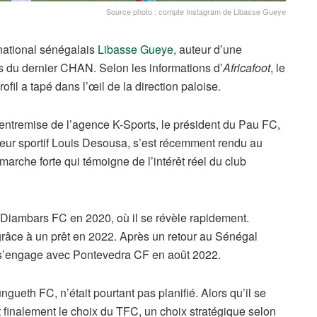
Source photo : compte Instagram de Libasse Gueye
rnational sénégalais
Libasse Gueye
, auteur d’une
rs du dernier CHAN. Selon les informations d’
Africafoot
, le
rofil a tapé dans l’œil de la direction paloise.
’entremise de l’agence K-Sports, le président du Pau FC,
eur sportif Louis Desousa, s’est récemment rendu au
rche forte qui témoigne de l’intérêt réel du club
iambars FC en 2020, où il se révèle rapidement.
grâce à un prêt en 2022. Après un retour au Sénégal
t s’engage avec Pontevedra CF en août 2022.
ueth FC, n’était pourtant pas planifié. Alors qu’il se
ait finalement le choix du TFC, un choix stratégique selon