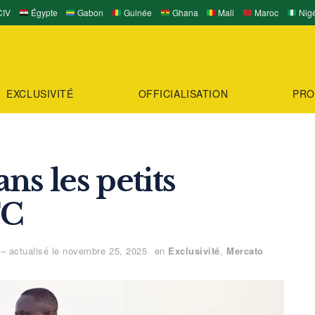
IV
Égypte
Gabon
Guinée
Ghana
Mali
Maroc
Nigé
EXCLUSIVITÉ
OFFICIALISATION
PRO
ns les petits
FC
– actualisé le novembre 25, 2025
en
Exclusivité
,
Mercato