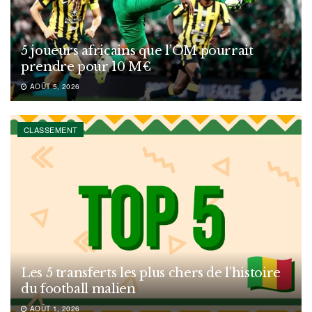
5 joueurs africains que l’OM pourrait
prendre pour 10 M€
AOÛT 5, 2026
CLASSEMENT
Les 5 transferts les plus chers de l’histoire
du football malien
AOÛT 1, 2026