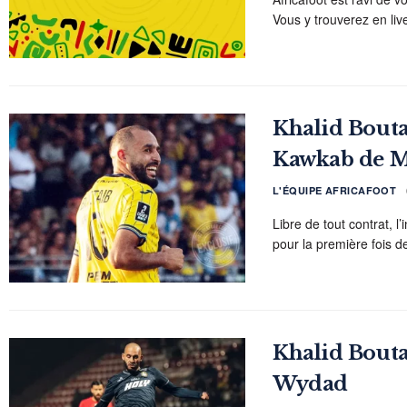
Vous y trouverez en liv
Khalid Bouta
Kawkab de 
L'ÉQUIPE AFRICAFOOT
Libre de tout contrat, l
pour la première fois d
Khalid Bouta
Wydad