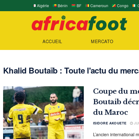
Algérie
Bénin
BF
Cameroun
Congo
C
ACCUEIL
MERCATO
Khalid Boutaïb : Toute l'actu du merca
Coupe du mo
Boutaib décry
du Maroc
JUI
ISIDORE AKOUETE
L’ancien international 