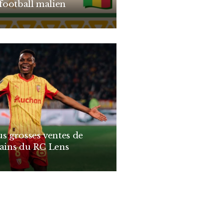
 football malien
us grosses ventes de
cains du RC Lens