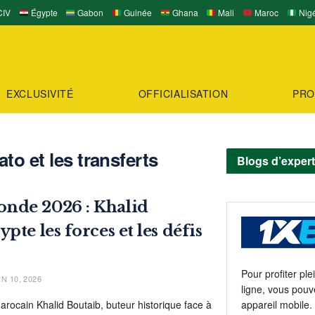
IV
Égypte
Gabon
Guinée
Ghana
Mali
Maroc
Nigé
EXCLUSIVITÉ
OFFICIALISATION
PRO
to et les transferts
Blogs d’exper
nde 2026 : Khalid
pte les forces et les défis
Pour profiter pl
N 10, 2026
ligne, vous pouv
appareil mobile.
marocain Khalid Boutaib, buteur historique face à