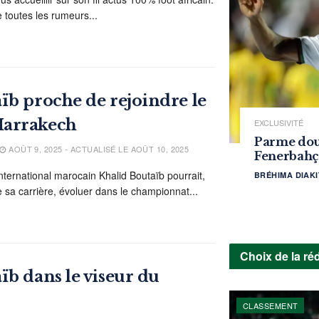
e toutes les rumeurs...
ïb proche de rejoindre le
Marrakech
EXCLUSIVITÉ
Parme doub
AOÛT 9, 2025 - ACTUALISÉ LE AOÛT 10, 2025
Fenerbahçe
’international marocain Khalid Boutaïb pourrait,
BRÉHIMA DIAKI
e sa carrière, évoluer dans le championnat...
Choix de la ré
ïb dans le viseur du
CLASSEMENT