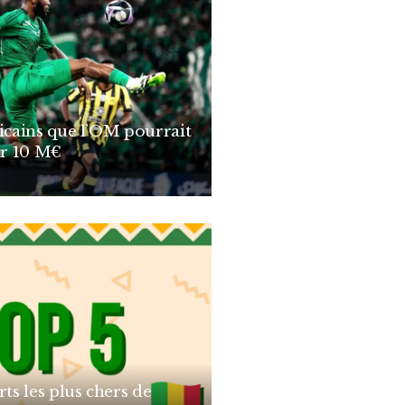
ricains que l’OM pourrait
r 10 M€
rts les plus chers de