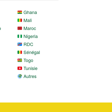
Ghana
Mali
o
Maroc
Nigeria
RDC
Sénégal
Togo
Tunisie
Autres