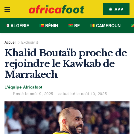
APP
ALGÉRIE
BÉNIN
BF
CAMEROUN
Accueil
Exclusivité
Khalid Boutaïb proche de
rejoindre le Kawkab de
Marrakech
L'équipe Africafoot
Posté le août 9, 2025 – actualisé le août 10, 2025