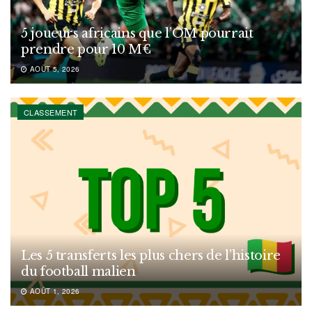
5 joueurs africains que l’OM pourrait
prendre pour 10 M€
AOÛT 5, 2026
CLASSEMENT
Les 5 transferts les plus chers de l’histoire
du football malien
AOÛT 1, 2026