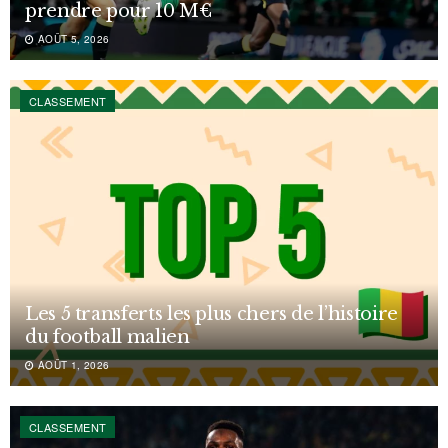
prendre pour 10 M€
AOÛT 5, 2026
CLASSEMENT
Les 5 transferts les plus chers de l’histoire
du football malien
AOÛT 1, 2026
CLASSEMENT