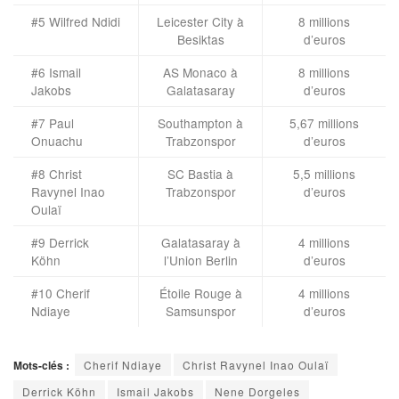
#5 Wilfred Ndidi
Leicester City à
8 millions
Besiktas
d’euros
#6 Ismail
AS Monaco à
8 millions
Jakobs
Galatasaray
d’euros
#7 Paul
Southampton à
5,67 millions
Onuachu
Trabzonspor
d’euros
#8 Christ
SC Bastia à
5,5 millions
Ravynel Inao
Trabzonspor
d’euros
Oulaï
#9 Derrick
Galatasaray à
4 millions
Köhn
l’Union Berlin
d’euros
#10 Cherif
Étoile Rouge à
4 millions
Ndiaye
Samsunspor
d’euros
Mots-clés :
Cherif Ndiaye
Christ Ravynel Inao Oulaï
Derrick Köhn
Ismail Jakobs
Nene Dorgeles