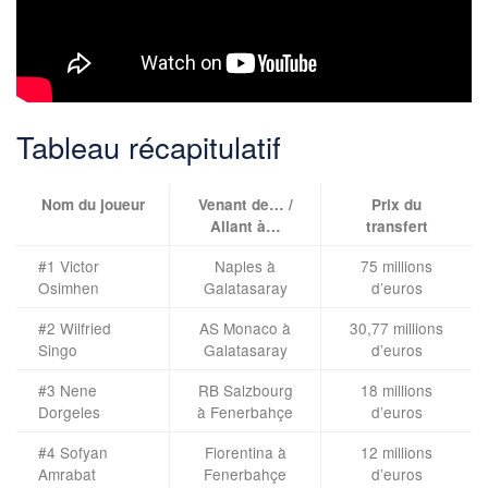
Tableau récapitulatif
Nom du joueur
Venant de… /
Prix du
Allant à…
transfert
#1 Victor
Naples à
75 millions
Osimhen
Galatasaray
d’euros
#2 Wilfried
AS Monaco à
30,77 millions
Singo
Galatasaray
d’euros
#3 Nene
RB Salzbourg
18 millions
Dorgeles
à Fenerbahçe
d’euros
#4 Sofyan
Fiorentina à
12 millions
Amrabat
Fenerbahçe
d’euros