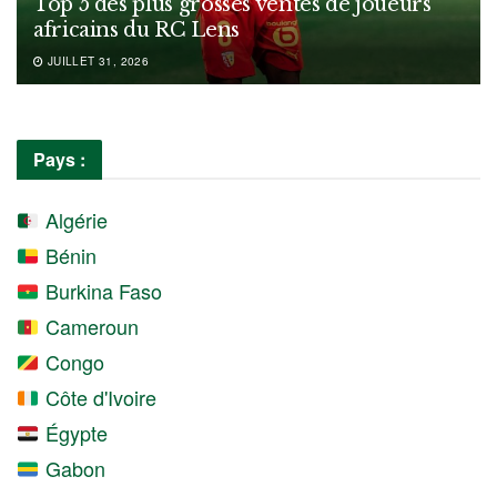
Top 5 des plus grosses ventes de joueurs
africains du RC Lens
JUILLET 31, 2026
Pays :
Algérie
Bénin
Burkina Faso
Cameroun
Congo
Côte d'Ivoire
Égypte
Gabon