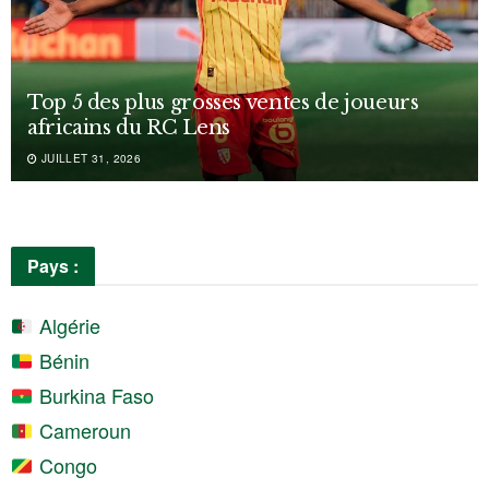
Top 5 des plus grosses ventes de joueurs
africains du RC Lens
JUILLET 31, 2026
Pays :
Algérie
Bénin
Burkina Faso
Cameroun
Congo