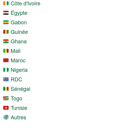
Côte d'Ivoire
Égypte
Gabon
Guinée
Ghana
Mali
Maroc
Nigeria
RDC
Sénégal
Togo
Tunisie
Autres