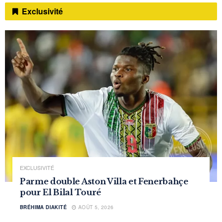
Exclusivité
EXCLUSIVITÉ
Parme double Aston Villa et Fenerbahçe
pour El Bilal Touré
BRÉHIMA DIAKITÉ
AOÛT 5, 2026