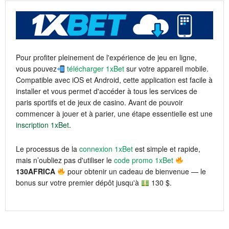
Pour profiter pleinement de l'expérience de jeu en ligne,
vous pouvez
télécharger 1xBet
sur votre appareil mobile.
Compatible avec iOS et Android, cette application est facile à
installer et vous permet d'accéder à tous les services de
paris sportifs et de jeux de casino. Avant de pouvoir
commencer à jouer et à parier, une étape essentielle est une
inscription 1xBet
.
Le processus de la
connexion 1xBet
est simple et rapide,
mais n’oubliez pas d'utiliser le
code promo 1xBet
130AFRICA
pour obtenir un cadeau de bienvenue — le
bonus sur votre premier dépôt jusqu'à
130 $.