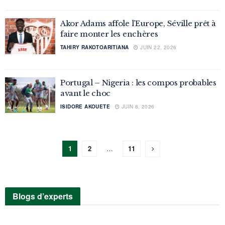
Akor Adams affole l’Europe, Séville prêt à
faire monter les enchères
TAHIRY RAKOTOARITIANA
JUIN 22, 2026
Portugal – Nigeria : les compos probables
avant le choc
ISIDORE AKOUETE
JUIN 8, 2026
1
2
…
11
Blogs d’experts