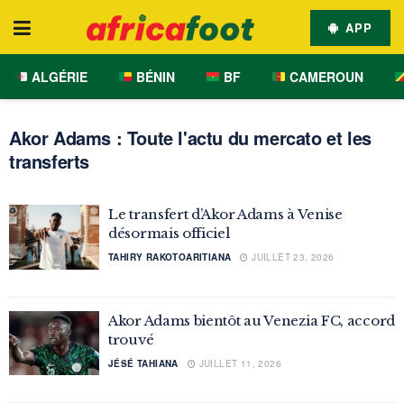
APP
ALGÉRIE
BÉNIN
BF
CAMEROUN
Akor Adams : Toute l'actu du mercato et les
transferts
Le transfert d’Akor Adams à Venise
désormais officiel
TAHIRY RAKOTOARITIANA
JUILLET 23, 2026
Akor Adams bientôt au Venezia FC, accord
trouvé
JÉSÉ TAHIANA
JUILLET 11, 2026