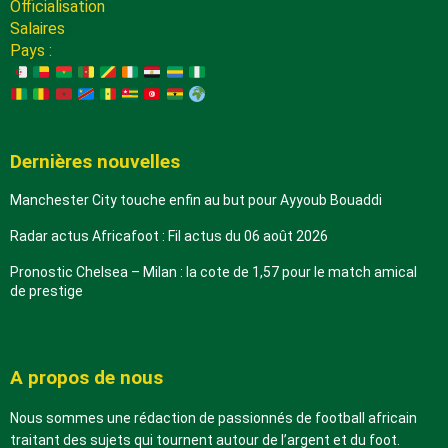
Officialisation
Salaires
Pays :
Dernières nouvelles
Manchester City touche enfin au but pour Ayyoub Bouaddi
Radar actus Africafoot : Fil actus du 06 août 2026
Pronostic Chelsea – Milan : la cote de 1,57 pour le match amical
de prestige
A propos de nous
Nous sommes une rédaction de passionnés de football africain
traitant des sujets qui tournent autour de l’argent et du foot.