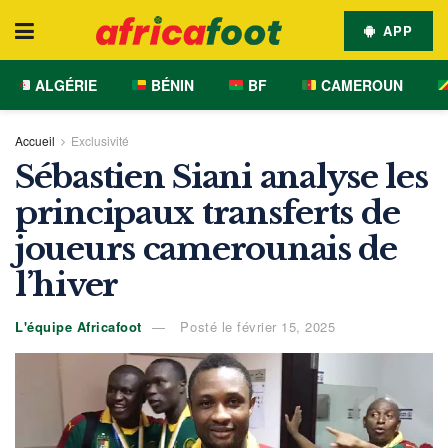
APP
ALGÉRIE
BÉNIN
BF
CAMEROUN
Accueil
Exclusivité
Sébastien Siani analyse les
principaux transferts de
joueurs camerounais de
l’hiver
L'équipe Africafoot
Posté le février 15, 2025