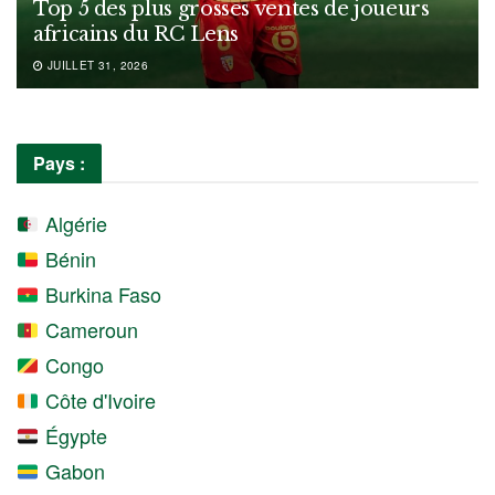
Top 5 des plus grosses ventes de joueurs
africains du RC Lens
JUILLET 31, 2026
Pays :
Algérie
Bénin
Burkina Faso
Cameroun
Congo
Côte d'Ivoire
Égypte
Gabon