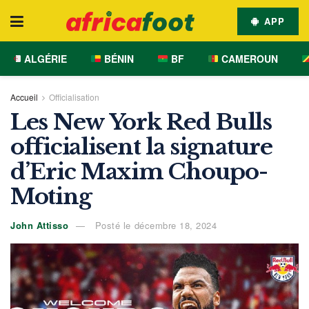
APP
ALGÉRIE
BÉNIN
BF
CAMEROUN
Accueil
Officialisation
Les New York Red Bulls
officialisent la signature
d’Eric Maxim Choupo-
Moting
John Attisso
Posté le décembre 18, 2024