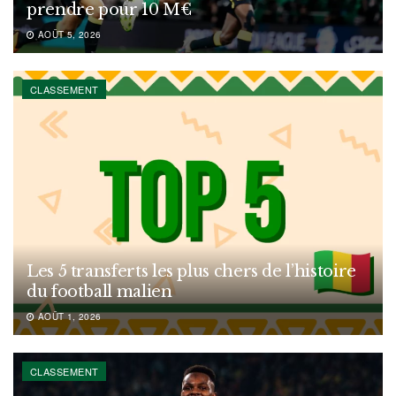
prendre pour 10 M€
AOÛT 5, 2026
CLASSEMENT
Les 5 transferts les plus chers de l’histoire
du football malien
AOÛT 1, 2026
CLASSEMENT