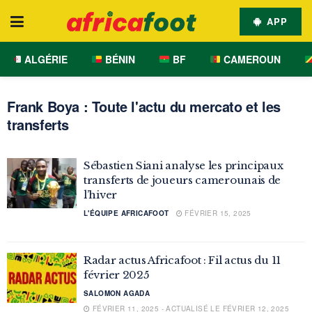
APP
ALGÉRIE
BÉNIN
BF
CAMEROUN
Frank Boya : Toute l'actu du mercato et les
transferts
Sébastien Siani analyse les principaux
transferts de joueurs camerounais de
l’hiver
L'ÉQUIPE AFRICAFOOT
FÉVRIER 15, 2025
Radar actus Africafoot : Fil actus du 11
février 2025
SALOMON AGADA
FÉVRIER 11, 2025 - ACTUALISÉ LE FÉVRIER 12, 2025