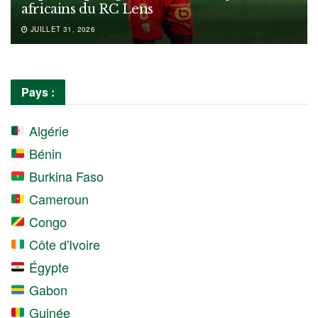
africains du RC Lens
JUILLET 31, 2026
Pays :
Algérie
Bénin
Burkina Faso
Cameroun
Congo
Côte d'Ivoire
Égypte
Gabon
Guinée