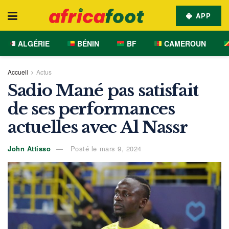
APP
ALGÉRIE
BÉNIN
BF
CAMEROUN
Accueil
Actus
Sadio Mané pas satisfait
de ses performances
actuelles avec Al Nassr
John Attisso
Posté le mars 9, 2024