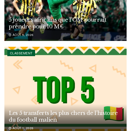
5 joueurs africains que l’OM pourrait
prendre pour 10 M€
AOÛT 5, 2026
CLASSEMENT
Les 5 transferts les plus chers de l’histoire
du football malien
AOÛT 1, 2026