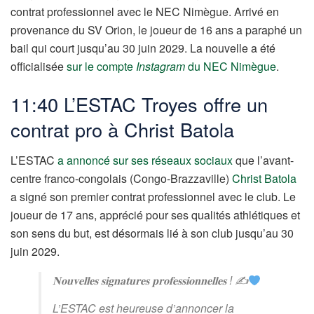
contrat professionnel avec le NEC Nimègue. Arrivé en
provenance du SV Orion, le joueur de 16 ans a paraphé un
bail qui court jusqu’au 30 juin 2029. La nouvelle a été
officialisée
sur le compte
Instagram
du NEC Nimègue
.
11:40 L’ESTAC Troyes offre un
contrat pro à Christ Batola
L’ESTAC
a annoncé sur ses réseaux sociaux
que l’avant-
centre franco-congolais (Congo-Brazzaville)
Christ Batola
a signé son premier contrat professionnel avec le club. Le
joueur de 17 ans, apprécié pour ses qualités athlétiques et
son sens du but, est désormais lié à son club jusqu’au 30
juin 2029.
𝐍𝐨𝐮𝐯𝐞𝐥𝐥𝐞𝐬 𝐬𝐢𝐠𝐧𝐚𝐭𝐮𝐫𝐞𝐬 𝐩𝐫𝐨𝐟𝐞𝐬𝐬𝐢𝐨𝐧𝐧𝐞𝐥𝐥𝐞𝐬 ! ✍
L’ESTAC est heureuse d’annoncer la