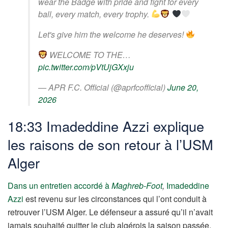
wear the Badge with pride and fight for every
ball, every match, every trophy.
Let's give him the welcome he deserves!
WELCOME TO THE…
pic.twitter.com/pVtUjGXxju
— APR F.C. Official (@aprfcofficial)
June 20,
2026
18:33 Imadeddine Azzi explique
les raisons de son retour à l’USM
Alger
Dans un entretien accordé à
Maghreb-Foot
,
Imadeddine
Azzi
est revenu sur les circonstances qui l’ont conduit à
retrouver l’USM Alger. Le défenseur a assuré qu’il n’avait
jamais souhaité quitter le club algérois la saison passée,