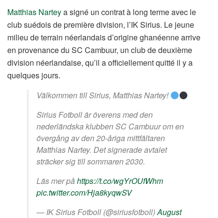
Matthias Nartey
a signé un contrat à long terme avec le
club suédois de première division, l’IK Sirius. Le jeune
milieu de terrain néerlandais d’origine ghanéenne arrive
en provenance du SC Cambuur, un club de deuxième
division néerlandaise, qu’il a officiellement quitté il y a
quelques jours.
Välkommen till Sirius, Matthias Nartey!
Sirius Fotboll är överens med den
nederländska klubben SC Cambuur om en
övergång av den 20-åriga mittfältaren
Matthias Nartey. Det signerade avtalet
sträcker sig till sommaren 2030.
Läs mer på
https://t.co/wgYrOUfWhm
pic.twitter.com/Hja8kyqwSV
— IK Sirius Fotboll (@siriusfotboll)
August