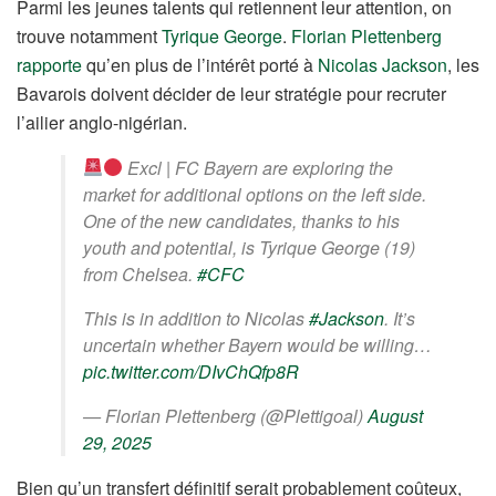
Parmi les jeunes talents qui retiennent leur attention, on
trouve notamment
Tyrique George
.
Florian Plettenberg
rapporte
qu’en plus de l’intérêt porté à
Nicolas Jackson
, les
Bavarois doivent décider de leur stratégie pour recruter
l’ailier anglo-nigérian.
Excl | FC Bayern are exploring the
market for additional options on the left side.
One of the new candidates, thanks to his
youth and potential, is Tyrique George (19)
from Chelsea.
#CFC
This is in addition to Nicolas
#Jackson
. It’s
uncertain whether Bayern would be willing…
pic.twitter.com/DIvChQfp8R
— Florian Plettenberg (@Plettigoal)
August
29, 2025
Bien qu’un transfert définitif serait probablement coûteux,