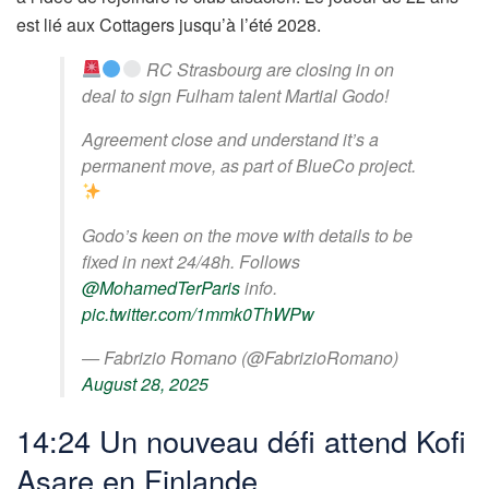
est lié aux Cottagers jusqu’à l’été 2028.
RC Strasbourg are closing in on
deal to sign Fulham talent Martial Godo!
Agreement close and understand it’s a
permanent move, as part of BlueCo project.
Godo’s keen on the move with details to be
fixed in next 24/48h. Follows
@MohamedTerParis
info.
pic.twitter.com/1mmk0ThWPw
— Fabrizio Romano (@FabrizioRomano)
August 28, 2025
14:24 Un nouveau défi attend Kofi
Asare en Finlande