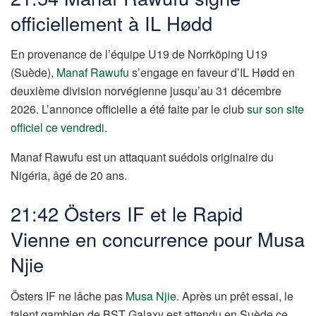
officiellement à IL Hødd
En provenance de l’équipe U19 de Norrköping U19
(Suède),
Manaf Rawufu
s’engage en faveur d’IL Hødd en
deuxième division norvégienne jusqu’au 31 décembre
2026. L’annonce officielle a été faite par le club
sur son site
officiel ce vendredi
.
Manaf Rawufu est un attaquant suédois originaire du
Nigéria, âgé de 20 ans.
21:42 Östers IF et le Rapid
Vienne en concurrence pour Musa
Njie
Östers IF ne lâche pas
Musa Njie
. Après un prêt essai, le
talent gambien de BST Galaxy est attendu en Suède ce