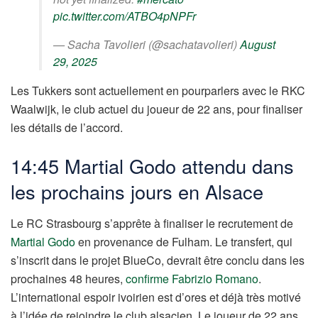
pic.twitter.com/ATBO4pNPFr
— Sacha Tavolieri (@sachatavolieri)
August
29, 2025
Les Tukkers sont actuellement en pourparlers avec le RKC
Waalwijk, le club actuel du joueur de 22 ans, pour finaliser
les détails de l’accord.
14:45 Martial Godo attendu dans
les prochains jours en Alsace
Le RC Strasbourg s’apprête à finaliser le recrutement de
Martial Godo
en provenance de Fulham. Le transfert, qui
s’inscrit dans le projet BlueCo, devrait être conclu dans les
prochaines 48 heures,
confirme Fabrizio Romano
.
L’international espoir ivoirien est d’ores et déjà très motivé
à l’idée de rejoindre le club alsacien. Le joueur de 22 ans