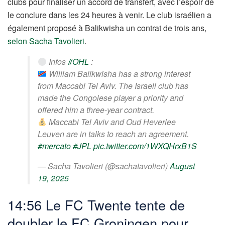
clubs pour finaliser un accord de transfert, avec l’espoir de
le conclure dans les 24 heures à venir. Le club israélien a
également proposé à Balikwisha un contrat de trois ans,
selon Sacha Tavolieri
.
Infos
#OHL
:
William Balikwisha has a strong interest
from Maccabi Tel Aviv. The Israeli club has
made the Congolese player a priority and
offered him a three-year contract.
Maccabi Tel Aviv and Oud Heverlee
Leuven are in talks to reach an agreement.
#mercato
#JPL
pic.twitter.com/1WXQHrxB1S
— Sacha Tavolieri (@sachatavolieri)
August
19, 2025
14:56 Le FC Twente tente de
doubler le FC Groningen pour