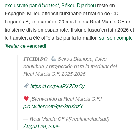
exclusivité par
Africafoot
,
Sékou Djanbou
reste en
Espagne. Milieu offensif burkinabé et malien de CD
Leganés B, le joueur de 20 ans file au Real Murcia CF en
troisième division espagnole. Il signe jusqu’en juin 2026 et
le transfert a été officialisé par la formation
sur son compte
Twitter
ce vendredi
.
𝐅𝐈𝐂𝐇𝐀𝐃𝐎 |
Sekou Djanbou, físico,
equilibrio y proyección para la medular del
Real Murcia C.F. 2025-2026
https://t.co/p84PXZDzOy
¡Bienvenido al Real Murcia C.F.!
pic.twitter.com/q92kjbXdzY
— Real Murcia CF (@realmurciacfsad)
August 29, 2025