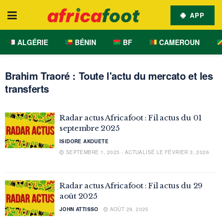
APP
ALGÉRIE
BÉNIN
BF
CAMEROUN
Brahim Traoré : Toute l'actu du mercato et les
transferts
Radar actus Africafoot : Fil actus du 01
septembre 2025
ISIDORE AKOUETE
SEPTEMBRE 1, 2025 - ACTUALISÉ LE FÉVRIER 3, 2026
Radar actus Africafoot : Fil actus du 29
août 2025
JOHN ATTISSO
AOÛT 29, 2025