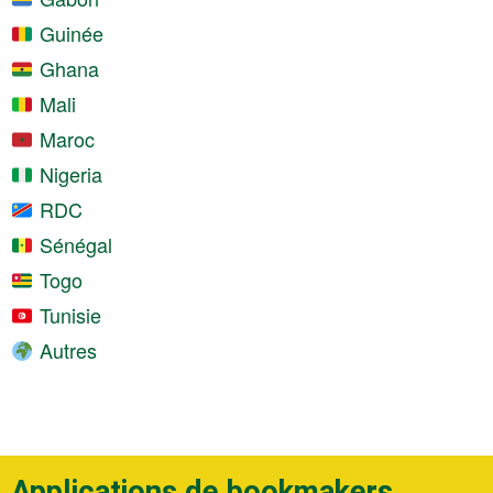
Guinée
Ghana
Mali
Maroc
Nigeria
RDC
Sénégal
Togo
Tunisie
Autres
Applications de bookmakers