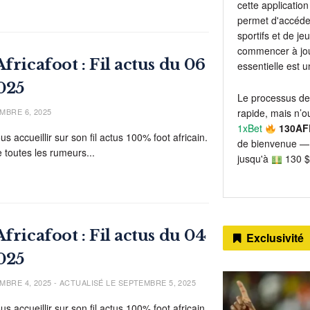
cette application 
permet d'accéder
sportifs et de j
commencer à jou
fricafoot : Fil actus du 06
essentielle est 
025
Le processus de
BRE 6, 2025
rapide, mais n’ou
1xBet
130AF
us accueillir sur son fil actus 100% foot africain.
de bienvenue — 
e toutes les rumeurs...
jusqu'à
130 $
fricafoot : Fil actus du 04
Exclusivité
025
BRE 4, 2025 - ACTUALISÉ LE SEPTEMBRE 5, 2025
us accueillir sur son fil actus 100% foot africain.