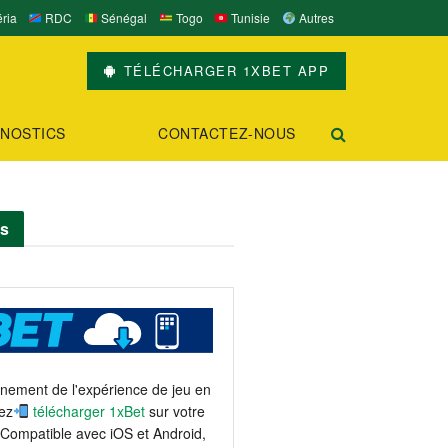
ria
RDC
Sénégal
Togo
Tunisie
Autres
TÉLÉCHARGER 1XBET APP
NOSTICS
CONTACTEZ-NOUS
ts
einement de l'expérience de jeu en
ez
télécharger 1xBet
sur votre
 Compatible avec iOS et Android,