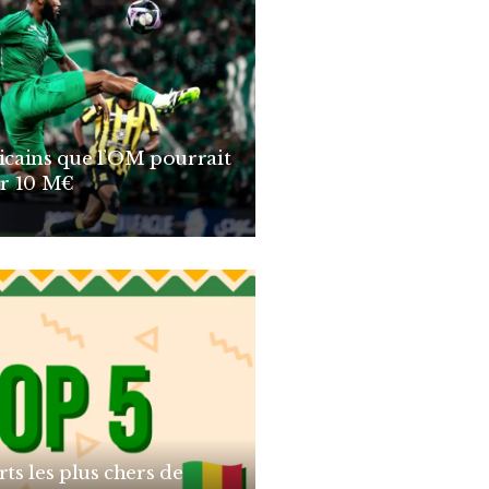
ricains que l’OM pourrait
r 10 M€
rts les plus chers de