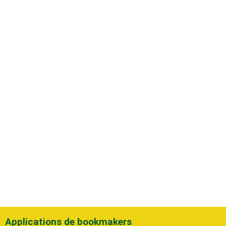
Applications de bookmakers