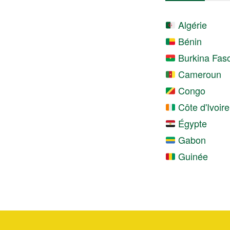
Algérie
Bénin
Burkina Fas
Cameroun
Congo
Côte d'Ivoire
Égypte
Gabon
Guinée