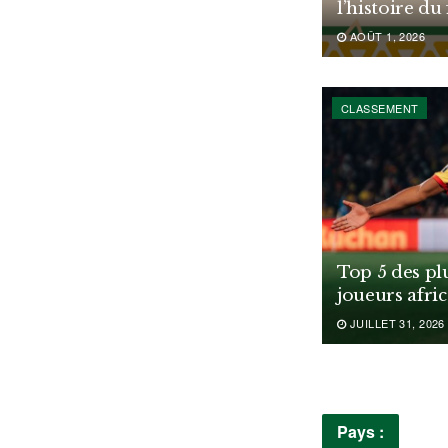
l’histoire du
AOÛT 1, 2026
CLASSEMENT
Top 5 des pl
joueurs afri
JUILLET 31, 2026
Pays :