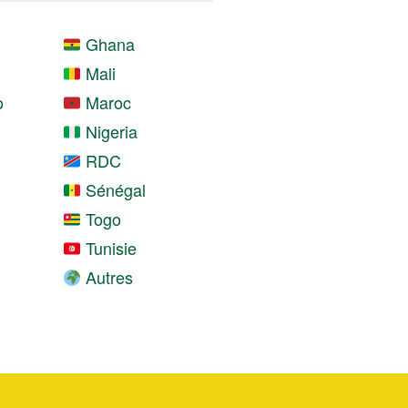
Ghana
Mali
o
Maroc
Nigeria
RDC
Sénégal
Togo
Tunisie
Autres