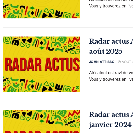
Vous y trouverez en liv
Radar actus A
août 2025
AOÛT 2
JOHN ATTISSO
Africafoot est ravi de vo
Vous y trouverez en live
Radar actus A
janvier 2024