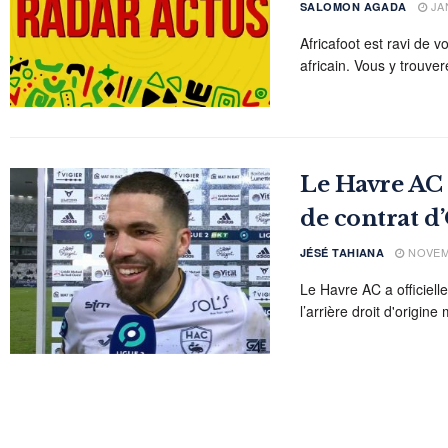
JAN
SALOMON AGADA
Africafoot est ravi de v
africain. Vous y trouver
Le Havre AC 
de contrat d
NOVEMB
JÉSÉ TAHIANA
Le Havre AC a officiel
l’arrière droit d'origin