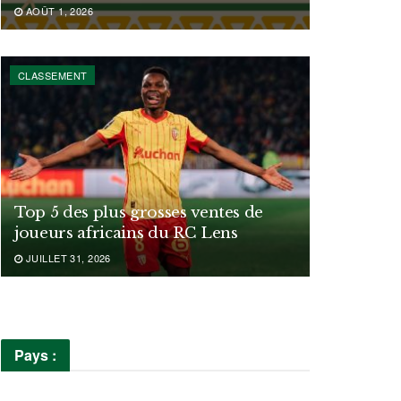
AOÛT 1, 2026
CLASSEMENT
Top 5 des plus grosses ventes de
joueurs africains du RC Lens
JUILLET 31, 2026
Pays :