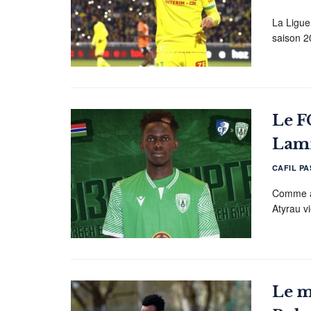
La Ligue
saison 2
Le F
Lami
CAFIL P
Comme an
Atyrau vi
Le m