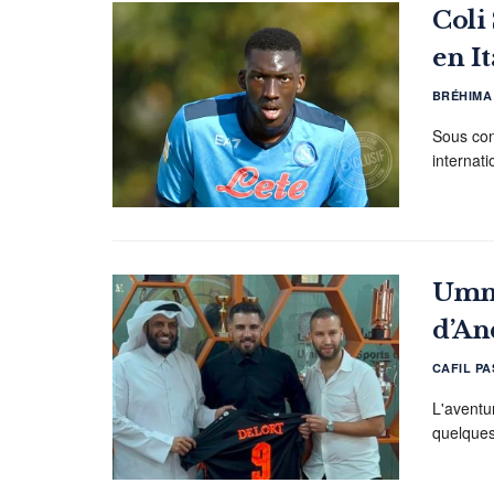
Coli 
en It
BRÉHIMA 
Sous cont
internati
Umm 
d’An
CAFIL P
L'aventu
quelques 