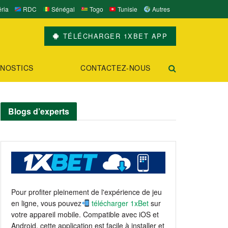
ria
RDC
Sénégal
Togo
Tunisie
Autres
TÉLÉCHARGER 1XBET APP
NOSTICS
CONTACTEZ-NOUS
Blogs d’experts
Pour profiter pleinement de l'expérience de jeu
en ligne, vous pouvez
télécharger 1xBet
sur
votre appareil mobile. Compatible avec iOS et
Android, cette application est facile à installer et