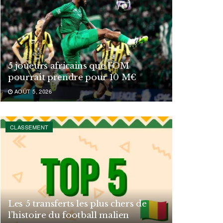
5 joueurs africains que l’OM
pourrait prendre pour 10 M€
AOÛT 5, 2026
CLASSEMENT
Les 5 transferts les plus chers de
l’histoire du football malien