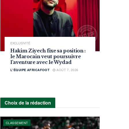
EXCLUSIVITÉ
Hakim Ziyech fixe sa position :
le Marocain veut poursuivre
l’aventure avec le Wydad
AOÛT 7, 2026
L'ÉQUIPE AFRICAFOOT
Choix de la rédaction
CLASSEMENT