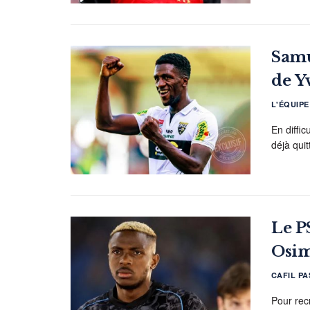
Samu
de Y
L'ÉQUIP
En diffi
déjà qui
Le P
Osi
CAFIL P
Pour rec