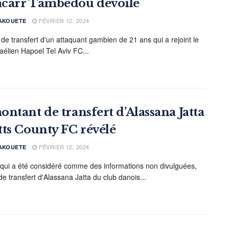
carr Tambedou dévoilé
FÉVRIER 12, 2024
 AKOUETE
 de transfert d'un attaquant gambien de 21 ans qui a rejoint le
aélien Hapoel Tel Aviv FC...
ontant de transfert d’Alassana Jatta
tts County FC révélé
FÉVRIER 12, 2024
 AKOUETE
qui a été considéré comme des informations non divulguées,
 de transfert d'Alassana Jatta du club danois...