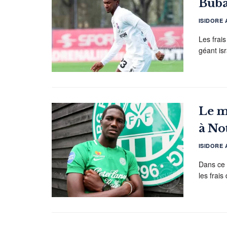
Buba
ISIDORE
Les frais
géant isr
Le m
à No
ISIDORE
Dans ce 
les frais