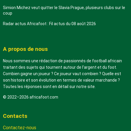
Simion Michez veut quitter le Slavia Prague, plusieurs clubs sur le
coup
Radar actus Africafoot : Fil actus du 08 août 2026
A propos de nous
Nous sommes une rédaction de passionnés de football africain
traitant des sujets qui tournent autour de l’argent et du foot.
Combien gagne un joueur ? Ce joueur vaut combien ? Quelle est
son histoire et son évolution en termes de valeur marchande ?
Toutes les réponses sont en détail sur notre site.
© 2022–2026 africafoot.com
Contacts
Contactez-nous