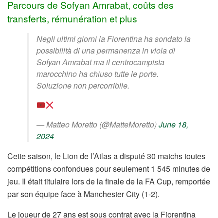
Parcours de Sofyan Amrabat, coûts des
transferts, rémunération et plus
Negli ultimi giorni la Fiorentina ha sondato la
possibilità di una permanenza in viola di
Sofyan Amrabat ma il centrocampista
marocchino ha chiuso tutte le porte.
Soluzione non percorribile.
— Matteo Moretto (@MatteMoretto)
June 18,
2024
Cette saison, le Lion de l’Atlas a disputé 30 matchs toutes
compétitions confondues pour seulement 1 545 minutes de
jeu. Il était titulaire lors de la finale de la FA Cup, remportée
par son équipe face à Manchester City (1-2).
Le joueur de 27 ans est sous contrat avec la Fiorentina