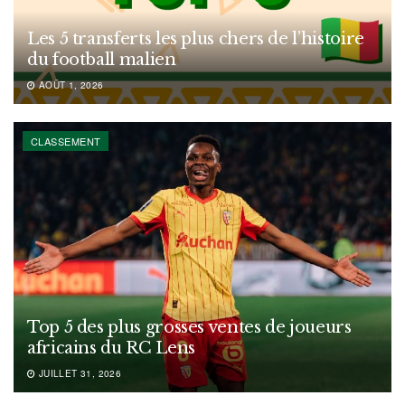
Les 5 transferts les plus chers de l’histoire
du football malien
AOÛT 1, 2026
CLASSEMENT
Top 5 des plus grosses ventes de joueurs
africains du RC Lens
JUILLET 31, 2026