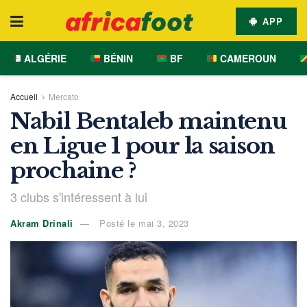
APP
ALGÉRIE
BÉNIN
BF
CAMEROUN
Accueil
Mercato
Nabil Bentaleb maintenu
en Ligue 1 pour la saison
prochaine ?
3 clubs s'intéressent à lui
Akram Drinali
Posté le mai 3, 2023