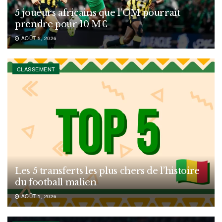
5 joueurs africains que l’OM pourrait
prendre pour 10 M€
AOÛT 5, 2026
CLASSEMENT
Les 5 transferts les plus chers de l’histoire
du football malien
AOÛT 1, 2026