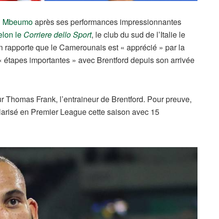
n Mbeumo
après ses performances impressionnantes
elon le
Corriere dello Sport
, le club du sud de l’Italie le
n rapporte que le Camerounais est « apprécié » par la
 « étapes importantes » avec Brentford depuis son arrivée
r Thomas Frank, l’entraineur de Brentford. Pour preuve,
tularisé en Premier League cette saison avec 15