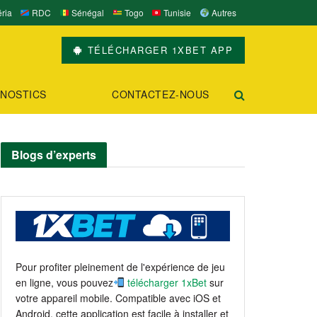
ria
RDC
Sénégal
Togo
Tunisie
Autres
TÉLÉCHARGER 1XBET APP
NOSTICS
CONTACTEZ-NOUS
Blogs d’experts
Pour profiter pleinement de l'expérience de jeu
en ligne, vous pouvez
télécharger 1xBet
sur
votre appareil mobile. Compatible avec iOS et
Android, cette application est facile à installer et