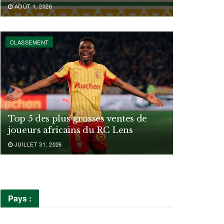
AOÛT 1, 2026
CLASSEMENT
Top 5 des plus grosses ventes de
joueurs africains du RC Lens
JUILLET 31, 2026
Pays :