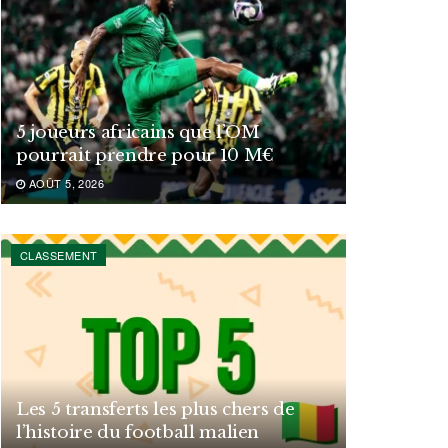
5 joueurs africains que l’OM
pourrait prendre pour 10 M€
AOÛT 5, 2026
CLASSEMENT
Les 5 transferts les plus chers de
l’histoire du football malien