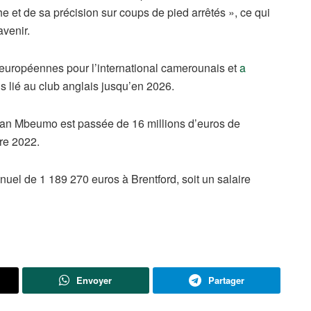
e et de sa précision sur coups de pied arrêtés », ce qui
avenir.
s européennes pour l’international camerounais et
a
is lié au club anglais jusqu’en 2026.
yan Mbeumo est passée de 16 millions d’euros de
re 2022.
nnuel de 1 189 270 euros à Brentford, soit un salaire
Envoyer
Partager