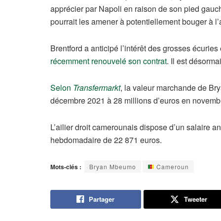
apprécier par Napoli en raison de son pied gauch
pourrait les amener à potentiellement bouger à l’
Brentford a anticipé l’intérêt des grosses écurie
récemment renouvelé son contrat
. Il est désorma
Selon
Transfermarkt
, la valeur marchande de Br
décembre 2021 à 28 millions d’euros en novemb
L’ailier droit camerounais dispose d’un salaire a
hebdomadaire de 22 871 euros.
Mots-clés :
Bryan Mbeumo
Cameroun
Partager
Tweeter