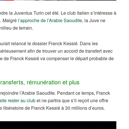
ndre la Juventus Turin cet été. Le club italien s’intéresse à
s. Malgré
l’approche de l’Arabie Saoudite
, la Juve ne
ilieu de terrain.
aurait relancé le dossier Franck Kessié. Dans les
 sérieusement afin de trouver un accord de transfert avec
vée de Franck Kessié va compenser le départ probable de
ransferts, rémunération et plus
de rejoindre l’Arabie Saoudite. Pendant ce temps, Franck
aite rester au club
et ne partira que s’il reçoit une offre
e libératoire de Franck Kessié à 30 millions d’euros.