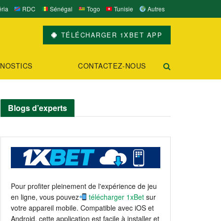
ria
RDC
Sénégal
Togo
Tunisie
Autres
TÉLÉCHARGER 1XBET APP
NOSTICS
CONTACTEZ-NOUS
Blogs d’experts
Pour profiter pleinement de l'expérience de jeu
en ligne, vous pouvez
télécharger 1xBet
sur
votre appareil mobile. Compatible avec iOS et
Android, cette application est facile à installer et