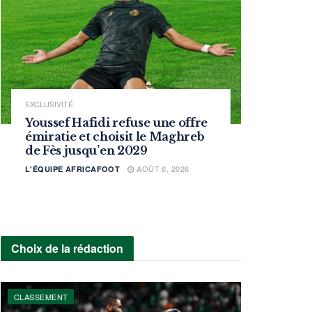
EXCLUSIVITÉ
Youssef Hafidi refuse une offre
émiratie et choisit le Maghreb
de Fès jusqu’en 2029
AOÛT 6, 2026
L'ÉQUIPE AFRICAFOOT
Choix de la rédaction
CLASSEMENT