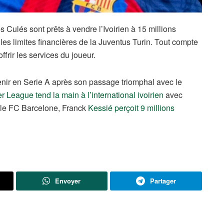
s Culés sont prêts à vendre l’Ivoirien à 15 millions
les limites financières de la Juventus Turin. Tout compte
offrir les services du joueur.
enir en Serie A après son passage triomphal avec le
r League tend la main à l’international ivoirien
avec
c le FC Barcelone, Franck
Kessié perçoit 9 millions
Envoyer
Partager