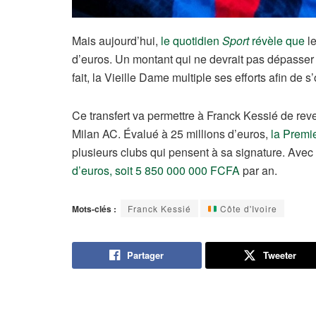
Mais aujourd’hui,
le quotidien
Sport
révèle que
le
d’euros. Un montant qui ne devrait pas dépasser 
fait, la Vieille Dame multiple ses efforts afin de s’
Ce transfert va permettre à Franck Kessié de rev
Milan AC. Évalué à 25 millions d’euros,
la Premie
plusieurs clubs qui pensent à sa signature. Ave
d’euros, soit 5 850 000 000 FCFA
par an.
Mots-clés :
Franck Kessié
Côte d'Ivoire
Partager
Tweeter