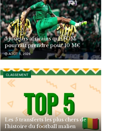
5 joueurs africains que l’OM
pourrait prendre pour 10 M€
AOÛT 5, 2026
CLASSEMENT
Les 5 transferts les plus chers de
l’histoire du football malien