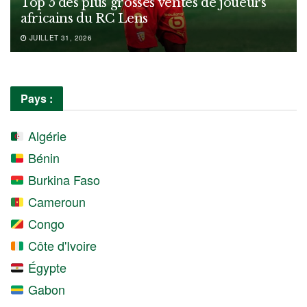
Top 5 des plus grosses ventes de joueurs
africains du RC Lens
JUILLET 31, 2026
Pays :
Algérie
Bénin
Burkina Faso
Cameroun
Congo
Côte d'Ivoire
Égypte
Gabon